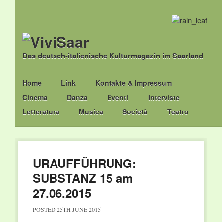
Das deutsch-italienische Kulturmagazin im Saarland
Main menu
Skip
Home
Link
Kontakte & Impressum
to
Cinema
Danza
Eventi
Interviste
content
Letteratura
Musica
Società
Teatro
URAUFFÜHRUNG:
SUBSTANZ 15 am
27.06.2015
POSTED
25TH JUNE 2015