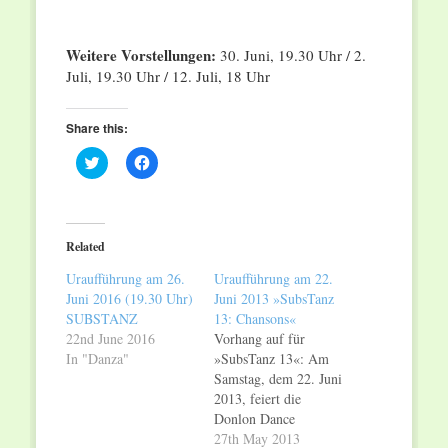
Weitere Vorstellungen:
30. Juni, 19.30 Uhr / 2.
Juli, 19.30 Uhr / 12. Juli, 18 Uhr
Share this:
Click
Click
to
to
share
share
on
on
Twitter
Facebook
(Opens
(Opens
in
in
Related
new
new
window)
window)
Uraufführung am 26.
Uraufführung am 22.
Juni 2016 (19.30 Uhr)
Juni 2013 »SubsTanz
SUBSTANZ
13: Chansons«
22nd June 2016
Vorhang auf für
In "Danza"
»SubsTanz 13«: Am
Samstag, dem 22. Juni
2013, feiert die
Donlon Dance
Company/Ballett des
27th May 2013