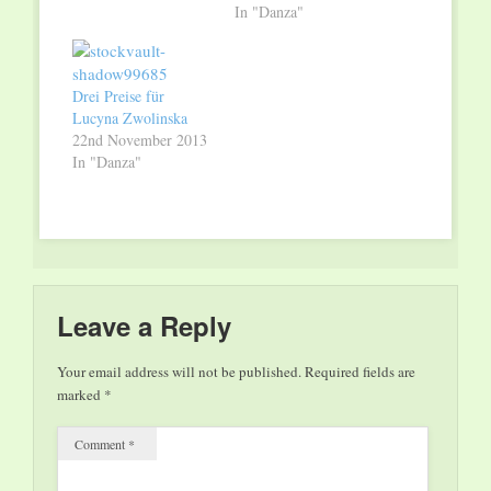
Saarländischen
In "Danza"
Staatstheaters um
19.30 Uhr die
vorletzte Premiere
Drei Preise für
dieser Spielzeit.
Lucyna Zwolinska
Liliana Barros,
22nd November 2013
Andres De Blust-
In "Danza"
Mommaerts, Laura
Halm, Youn Hui Jeon,
Ramon A. John,
Masayoshi Katori,
Eoin MacDonncha,
Pascal Marty,
Eleonora Pennacchini,
Leave a Reply
Pascal Séraline,…
Your email address will not be published.
Required fields are
marked
*
Comment
*