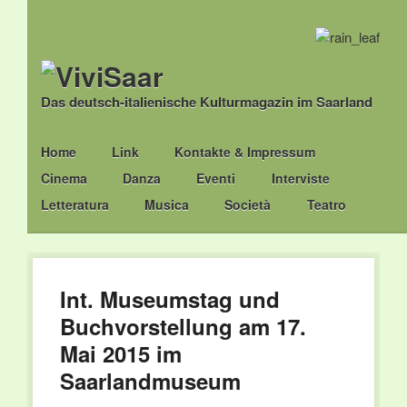
Das deutsch-italienische Kulturmagazin im Saarland
Main menu
Skip
Home
Link
Kontakte & Impressum
to
Cinema
Danza
Eventi
Interviste
content
Letteratura
Musica
Società
Teatro
Int. Museumstag und
Buchvorstellung am 17.
Mai 2015 im
Saarlandmuseum