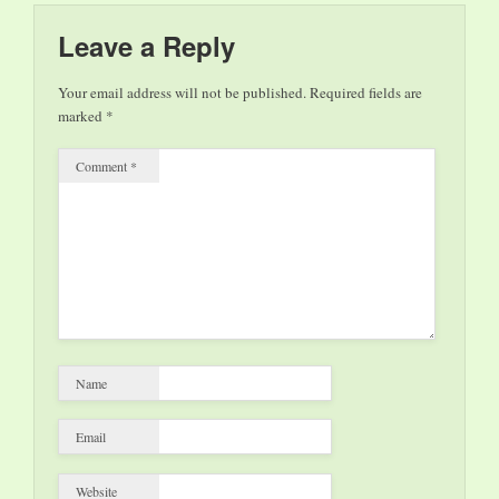
Alte Sammlung und
den…
Schlosskirche, das
Leave a Reply
Museum für Vor- und
Frühgeschichte sowie
Your email address will not be published.
Required fields are
das Deutsche
marked
*
Zeitungsmuseum
durchgehend geöffnet.
Comment
*
Das Saarlandmuseum
und das Museum für
Vor-…
Name
Email
Website