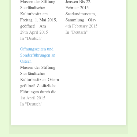
Museen der Stiftung
Jenssen Bis 22.
Saarländischer
Februar 2015
Kulturbesitz am
Saarlandmuseum,
Freitag, 1. Mai 2015,
Sammlung Olav
geöffnet! Am
Christopher Jenssen
4th February 2015
Freitag, 1. Mai 2015,
29th April 2015
(geboren 1954 in
In "Deutsch"
sind das
In "Deutsch"
Sortland/Norwegen)
Saarlandmuseum mit
zählt zu den
Öffnungszeiten und
der Modernen Galerie,
renommiertesten
Sonderführungen an
der Alten Sammlung
Künstlern
Ostern
und dem Museum in
skandinavischer
Museen der Stiftung
der Schlosskirche, das
Herkunft und ist seit
Saarländischer
Museum für Vor- und
seiner Teilnahme an
Kulturbesitz an Ostern
Frühgeschichte und
der Documenta IX
geöffnet! Zusätzliche
die Römische Villa
(1992) einem
Führungen durch die
Nennig sowie das
breiteren
Ausstellung Albert
1st April 2015
Deutsche
internationalen
Weisgerber (1878-
In "Deutsch"
Zeitungsmuseum
Publikum bekannt
1915). Retrospektive
geöffnet. Das…
geworden. Gezeigt
Während der
werden seine
Osterfeiertage sind das
malerischen und
Saarlandmuseum mit
plastischen Arbeiten,
Moderner Galerie,
schwerpunktmäßig aus