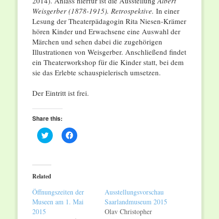
2014). Anlass hierfür ist die Ausstellung
Albert
Weisgerber (1878-1915). Retrospektive.
In einer
Lesung der Theaterpädagogin Rita Niesen-Krämer
hören Kinder und Erwachsene eine Auswahl der
Märchen und sehen dabei die zugehörigen
Illustrationen von Weisgerber. Anschließend findet
ein Theaterworkshop für die Kinder statt, bei dem
sie das Erlebte schauspielerisch umsetzen.
Der Eintritt ist frei.
Share this:
Click
Click
to
to
share
share
on
on
Twitter
Facebook
(Opens
(Opens
in
in
Related
new
new
window)
window)
Öffnungszeiten der
Ausstellungsvorschau
Museen am 1. Mai
Saarlandmuseum 2015
2015
Olav Christopher