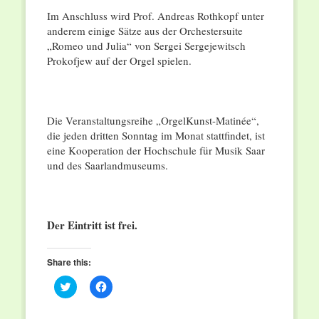
Im Anschluss wird Prof. Andreas Rothkopf unter
anderem einige Sätze aus der Orchestersuite
„Romeo und Julia“ von Sergei Sergejewitsch
Prokofjew auf der Orgel spielen.
Die Veranstaltungsreihe „OrgelKunst-Matinée“,
die jeden dritten Sonntag im Monat stattfindet, ist
eine Kooperation der Hochschule für Musik Saar
und des Saarlandmuseums.
Der Eintritt ist frei.
Share this:
Click
Click
to
to
share
share
on
on