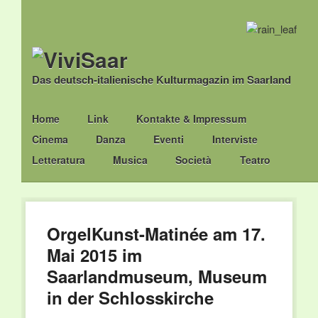
Das deutsch-italienische Kulturmagazin im Saarland
Main menu
Skip
Home
Link
Kontakte & Impressum
to
Cinema
Danza
Eventi
Interviste
content
Letteratura
Musica
Società
Teatro
OrgelKunst-Matinée am 17.
Mai 2015 im
Saarlandmuseum, Museum
in der Schlosskirche