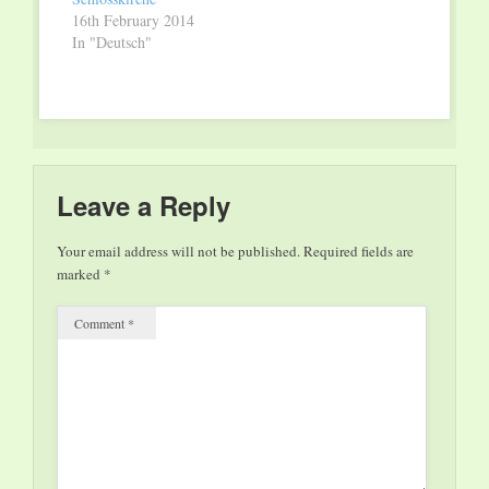
November 2013,
16th February 2014
11.30 Uhr, steht ganz
In "Deutsch"
im Zeichen von
herbstlicher
Melancholie. In ihrer
Kunstbetrachtung
wird Dr. Ulrike Bock
zunächst auf den…
Leave a Reply
Your email address will not be published.
Required fields are
marked
*
Comment
*