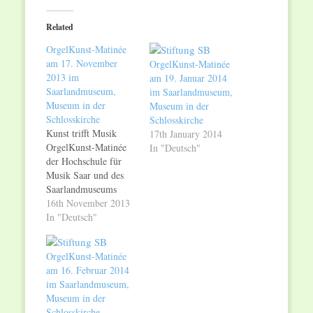
Twitter
Facebook
(Opens
(Opens
in
in
Related
new
new
window)
window)
OrgelKunst-Matinée
am 17. November
OrgelKunst-Matinée
2013 im
am 19. Januar 2014
Saarlandmuseum,
im Saarlandmuseum,
Museum in der
Museum in der
Schlosskirche
Schlosskirche
Kunst trifft Musik
17th January 2014
OrgelKunst-Matinée
In "Deutsch"
der Hochschule für
Musik Saar und des
Saarlandmuseums
Sonntag, 17.
16th November 2013
November 2013,
In "Deutsch"
11.30 Uhr
Saarlandmuseum,
OrgelKunst-Matinée
Museum in der
am 16. Februar 2014
Schlosskirche Die
im Saarlandmuseum,
OrgelKunst-Matinée
Museum in der
am Sonntag, 17.
Schlosskirche