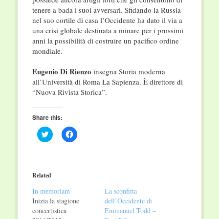
tenere a bada i suoi avversari. Sfidando la Russia
nel suo cortile di casa l’Occidente ha dato il via a
una crisi globale destinata a minare per i prossimi
anni la possibilità di costruire un pacifico ordine
mondiale.
Eugenio Di Rienzo
insegna Storia moderna
all’Università di Roma La Sapienza. È direttore di
“Nuova Rivista Storica”.
Share this:
Click
Click
to
to
share
share
on
on
Twitter
Facebook
(Opens
(Opens
in
in
Related
new
new
window)
window)
In memoriam
La sconfitta
Inizia la stagione
dell’Occidente di
concertistica
Emmanuel Todd –