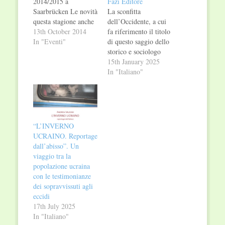
2014/2015 a
Fazi Editore
Saarbrücken Le novità
La sconfitta
questa stagione anche
dell’Occidente, a cui
nel settore sinfonico.
13th October 2014
fa riferimento il titolo
È la prima stagione di
In "Eventi"
di questo saggio dello
Nicholas Milton che
storico e sociologo
ha introdotto una
francese Emmanuel
15th January 2025
novità: i concerti
Todd è duplice. Si
In "Italiano"
sinfonici ora hanno un
tratta infatti di una
tema, un titolo, un
sconfitta esterna, la
concetto di base. Il
guerra in Ucraina, ma
primo è emblematico
soprattutto di una
e commemorativo allo
sconfitta interna: il
“L’INVERNO
stesso tempo: IN…
declino demografico,
UCRAINO. Reportage
morale ed economico
dall’abisso”. Un
delle società
viaggio tra la
occidentali. Todd
popolazione ucraina
chiama in causa…
con le testimonianze
dei sopravvissuti agli
eccidi
17th July 2025
In "Italiano"