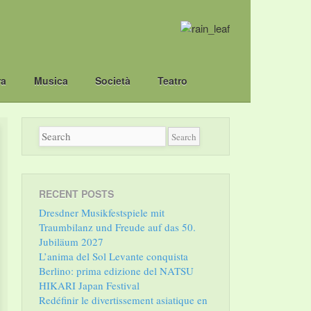
ra
Musica
Società
Teatro
RECENT POSTS
Dresdner Musikfestspiele mit
Traumbilanz und Freude auf das 50.
Jubiläum 2027
L’anima del Sol Levante conquista
Berlino: prima edizione del NATSU
HIKARI Japan Festival
Redéfinir le divertissement asiatique en