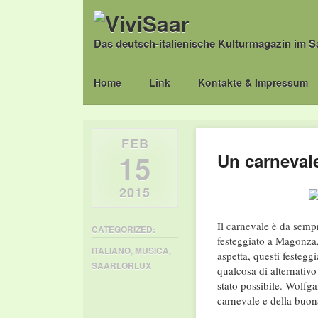
Das deutsch-italienische Kulturmagazin im S
Main menu
Skip
Home
Link
Kontakte & Impressum
to
content
FEB
15
Un carnevale
2015
Il carnevale è da semp
CATEGORIZED:
festeggiato a Magonza,
ITALIANO
,
MUSICA
,
aspetta, questi festegg
SAARLORLUX
qualcosa di alternativ
stato possibile. Wolfga
carnevale e della buon