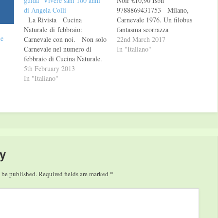
guida ‘Vivere sani 100 anni’
Noir €10,90 Isbn
di Angela Colli
9788869431753 Milano,
La Rivista Cucina
Carnevale 1976. Un filobus
Naturale di febbraio:
fantasma scorrazza
le
Carnevale con noi. Non solo
liberamente per la
22nd March 2017
Carnevale nel numero di
circonvallazione, lasciandosi
In "Italiano"
febbraio di Cucina Naturale.
appresso il cadavere della
È vero, le frittelle
5th February 2013
povera Guendalina Falci, di
occhieggiano dalla copertina,
In "Italiano"
professione bidella all’istituto
ma sono una dolce sorpresa:
Rizzoli, trovata riversa e
nascondono un cuore di
dissanguata in viale Molise
ortaggi. E il numero è, come
con due strani segni sul collo.
sempre, ricco di idee e ricette
Per lo scettico…
salutari. Partiamo…
y
 be published.
Required fields are marked
*