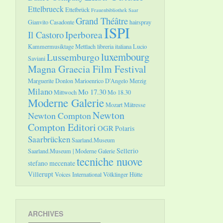
Ettelbrueck
Ettelbrück
Frauenbibliothek Saar
Grand Théâtre
Gianvito Casadonte
hairspray
ISPI
Il Castoro
Iperborea
Kammermusiktage Mettlach
libreria italiana
Lucio
luxembourg
Lussemburgo
Saviani
Magna Graecia Film Festival
Marguerite Donlon
Marioenrico D'Angelo
Merzig
Milano
Mo 17.30
Mittwoch
Mo 18.30
Moderne Galerie
Mozart
Mätresse
Newton
Newton Compton
Compton Editori
OGR
Polaris
Saarbrücken
Saarland.Museum
Sellerio
Saarland.Museum | Moderne Galerie
tecniche nuove
stefano mecenate
Villerupt
Voices International
Völklinger Hütte
ARCHIVES