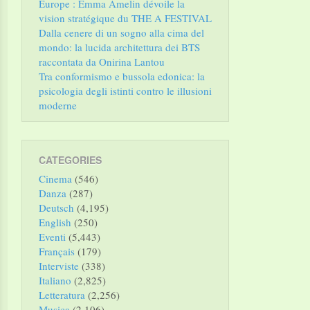
Europe : Emma Amelin dévoile la
vision stratégique du THE A FESTIVAL
Dalla cenere di un sogno alla cima del
mondo: la lucida architettura dei BTS
raccontata da Onirina Lantou
Tra conformismo e bussola edonica: la
psicologia degli istinti contro le illusioni
moderne
CATEGORIES
Cinema
(546)
Danza
(287)
Deutsch
(4,195)
English
(250)
Eventi
(5,443)
Français
(179)
Interviste
(338)
Italiano
(2,825)
Letteratura
(2,256)
Musica
(2,106)