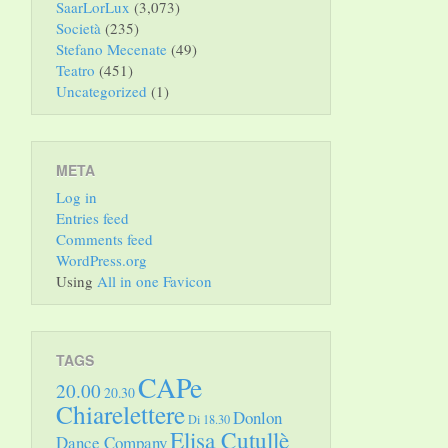
SaarLorLux
(3,073)
Società
(235)
Stefano Mecenate
(49)
Teatro
(451)
Uncategorized
(1)
META
Log in
Entries feed
Comments feed
WordPress.org
Using
All in one Favicon
TAGS
CAPe
20.00
20.30
Chiarelettere
Donlon
Di 18.30
Elisa Cutullè
Dance Company