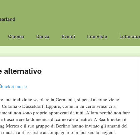
aarland
Cinema
Danza
Eventi
Interviste
Letteratu
 alternativo
re una tradizione secolare in Germania, si pensi a come viene
 Colonia o Düsseldorf. Eppure, come in un certo senso ci si
iamenti non sono proprio apprezzati da tutti. Allora perché non fare
o e trascorrere la domenica di carnevale a teatro? A Saarbrücken è
ng Mertes e il suo gruppo di Berlino hanno invitato gli amanti del
a musica a rilassarsi e accompagnarlo in una serata leggera.