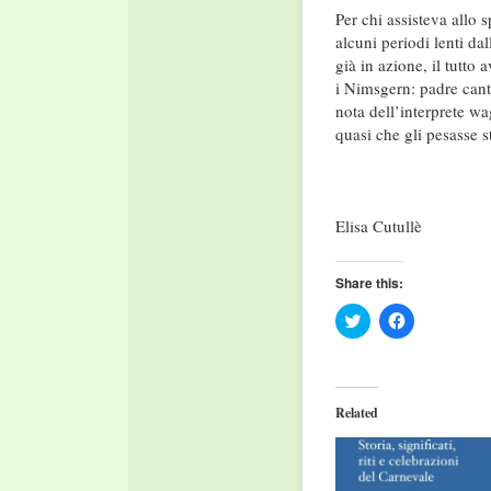
Per chi assisteva allo s
alcuni periodi lenti da
già in azione, il tutto a
i Nimsgern: padre canta
nota dell’interprete w
quasi che gli pesasse st
Elisa Cutullè
Share this:
Click
Click
to
to
share
share
on
on
Twitter
Facebook
(Opens
(Opens
in
in
Related
new
new
window)
window)