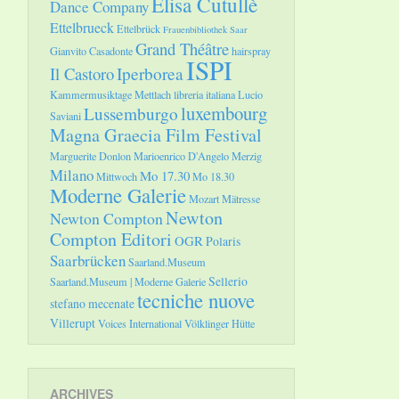
Elisa Cutullè
Dance Company
Ettelbrueck
Ettelbrück
Frauenbibliothek Saar
Grand Théâtre
Gianvito Casadonte
hairspray
ISPI
Il Castoro
Iperborea
Kammermusiktage Mettlach
libreria italiana
Lucio
luxembourg
Lussemburgo
Saviani
Magna Graecia Film Festival
Marguerite Donlon
Marioenrico D'Angelo
Merzig
Milano
Mo 17.30
Mittwoch
Mo 18.30
Moderne Galerie
Mozart
Mätresse
Newton
Newton Compton
Compton Editori
OGR
Polaris
Saarbrücken
Saarland.Museum
Sellerio
Saarland.Museum | Moderne Galerie
tecniche nuove
stefano mecenate
Villerupt
Voices International
Völklinger Hütte
ARCHIVES