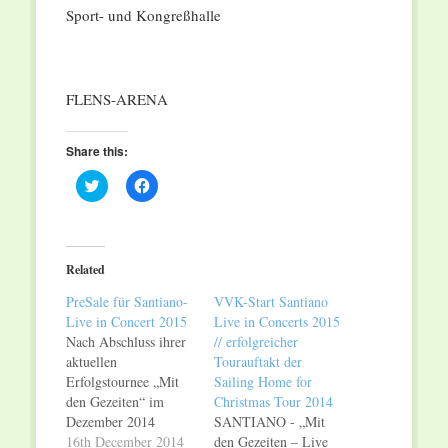
Sport- und Kongreßhalle
FLENS-ARENA
Share this:
Click
Click
to
to
share
share
on
on
Twitter
Facebook
(Opens
(Opens
in
in
Related
new
new
window)
window)
PreSale für Santiano-
VVK-Start Santiano
Live in Concert 2015
Live in Concerts 2015
Nach Abschluss ihrer
// erfolgreicher
aktuellen
Tourauftakt der
Erfolgstournee „Mit
Sailing Home for
den Gezeiten“ im
Christmas Tour 2014
Dezember 2014
SANTIANO - „Mit
werden SANTIANO
16th December 2014
den Gezeiten – Live