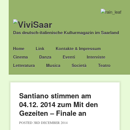
Das deutsch-italienische Kulturmagazin im Saarland
Main menu
Skip
Home
Link
Kontakte & Impressum
to
Cinema
Danza
Eventi
Interviste
content
Letteratura
Musica
Società
Teatro
Santiano stimmen am
04.12. 2014 zum Mit den
Gezeiten – Finale an
POSTED
3RD DECEMBER 2014