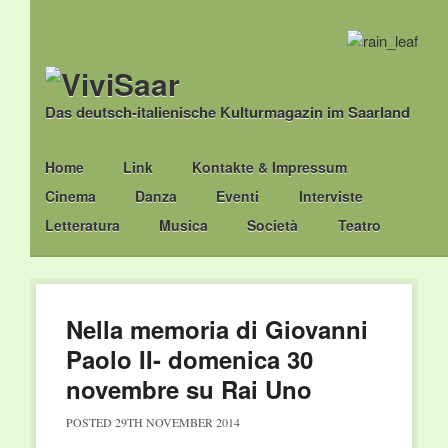
Das deutsch-italienische Kulturmagazin im Saarland
Main menu
Skip
Home
Link
Kontakte & Impressum
to
Cinema
Danza
Eventi
Interviste
content
Letteratura
Musica
Società
Teatro
Nella memoria di Giovanni
Paolo II- domenica 30
novembre su Rai Uno
POSTED
29TH NOVEMBER 2014