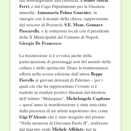
Cosimo Maria
dal Sottosegretario alla Giustizia,
Ferri
, e dal Capo Dipartimento per la Giustizia
Annamaria Palma Guarnier
minorile,
, in
sinergia con il mondo della chiesa, rappresentato
S.E. Mons. Gennaro
dal vescovo di Pozzuoli,
Pascarella
, e le istituzioni locali con il presidente
della X Municipalità del Comune di Napoli,
Giorgio De Francesco
.
La trasmissione si è avvalsa anche della
partecipazione di personaggi noti del mondo della
cultura e dello spettacolo. Dopo la testimonianza
Beppe
offerta nella scorsa edizione dall’attore
Fiorello
ai giovani detenuti di Palermo – per i
quali ciò che ha rappresentato l’evento si è
tradotto in risultati positivi illustrati dal direttore
Michelangelo Capitano
dell’istituto “Malaspina”,
–
quest’anno la manifestazione è stata arricchita
dalla presenza di un artista napoletano doc come
Gigi D’Alessio
che è stato insignito del premio
“Nella memoria di Giovanni Paolo II”, realizzato
Michele Affidato
dal maestro orafo
, per la