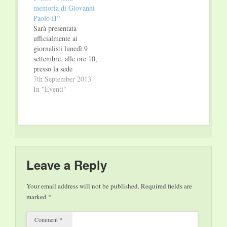
Communication in
memoria di Giovanni
collaborazione col
Paolo II”
Dipartimento della
Sarà presentata
Giustizia Minorile del
ufficialmente ai
Ministero della
giornalisti lunedì 9
Giustizia…
settembre, alle ore 10,
presso la sede
dell’Arcidiocesi di
7th September 2013
Palermo, in via
In "Eventi"
Matteo Bonello, 2,
l’ottava edizione
dell’evento culturale
“Nella Memoria di
Giovanni Paolo II”,
divenuto format tv ad
alto valore socio-
Leave a Reply
culturale ed
evangelico, trasmesso
Your email address will not be published.
Required fields are
in Italia e all’estero e
marked
*
prodotto dalla “Life…
Comment
*