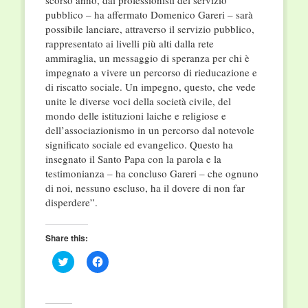
scorso anno, dai professionisti del servizio
pubblico – ha affermato Domenico Gareri – sarà
possibile lanciare, attraverso il servizio pubblico,
rappresentato ai livelli più alti dalla rete
ammiraglia, un messaggio di speranza per chi è
impegnato a vivere un percorso di rieducazione e
di riscatto sociale. Un impegno, questo, che vede
unite le diverse voci della società civile, del
mondo delle istituzioni laiche e religiose e
dell’associazionismo in un percorso dal notevole
significato sociale ed evangelico. Questo ha
insegnato il Santo Papa con la parola e la
testimonianza – ha concluso Gareri – che ognuno
di noi, nessuno escluso, ha il dovere di non far
disperdere”.
Share this:
Click
Click
to
to
share
share
on
on
Twitter
Facebook
(Opens
(Opens