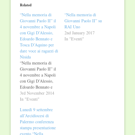
in
in
Related
new
new
window)
window)
“Nella memoria di
“Nella memoria di
Giovanni Paolo II” il
Giovanni Paolo II” su
4 novembre a Napoli
RAI Uno
con Gigi D’Alessio,
2nd January 2017
Edoardo Bennato e
In "Eventi"
Tosca D’Aquino per
dare voce ai ragazzi di
Nisida
“Nella memoria di
Giovanni Paolo II” il
4 novembre a Napoli
con Gigi D’Alessio,
Edoardo Bennato e
Tosca D’Aquino per
3rd November 2014
dare voce ai ragazzi di
In "Eventi"
Nisida All’Istituto
Lunedì 9 settembre
penale per minorenni
all’Arcidiocesi di
la decima edizione
Palermo conferenza
della manifestazione
stampa presentazione
promossa dalla Life
evento “Nella