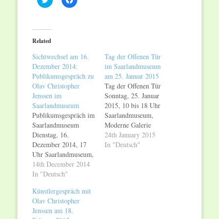
to
to
share
share
on
on
Twitter
Facebook
(Opens
(Opens
in
in
Related
new
new
window)
window)
Sichtwechsel am 16.
Tag der Offenen Tür
Dezember 2014:
im Saarlandmuseum
Publikumsgespräch zu
am 25. Januar 2015
Olav Christopher
Tag der Offenen Tür
Jenssen im
Sonntag, 25. Januar
Saarlandmuseum
2015, 10 bis 18 Uhr
Publikumsgespräch im
Saarlandmuseum,
Saarlandmuseum
Moderne Galerie
Dienstag, 16.
Tag der Offenen Tür
24th January 2015
Dezember 2014, 17
im Saarlandmuseum
In "Deutsch"
Uhr Saarlandmuseum,
Am Sonntag, 25.
Moderne Galerie
14th December 2014
Januar 2015, lädt das
Sichtwechsel zu Olav
In "Deutsch"
Saarlandmuseum zu
Christopher Jenssen
einem Tag der
Künstlergespräch mit
Anlässlich der
Offenen Tür rund um
Olav Christopher
Ausstellungen Olav
die Ausstellungen
Jenssen am 18.
Christopher Jenssen
Olav Christopher