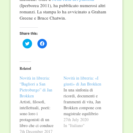
(Iperborea 2011), ha pubblicato numerosi altri
romanzi. La stampa lo ha avvicinato a Graham
Greene e Bruce Chatwin.
Share this:
Click
Click
to
to
share
share
on
on
Twitter
Facebook
(Opens
(Opens
in
in
Related
new
new
window)
window)
Novità in libreria:
Novità in libreria: «I
“Bagliori a San
giusti» di Jan Brokken
Pietroburgo” di Jan
In una sinfonia di
Brokken
ricordi, documenti e
Artisti, filosofi,
frammenti di vita, Jan
intellettuali, poeti:
Brokken compone con
sono loro i
magistrale equilibrio
protagonisti di un
il ritratto di un eroe
27th July 2020
libro che ci conduce
dimenticato dalla
In "Italiano"
in un viaggio nel
7th December 2017
Storia che, al pari di