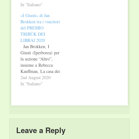
tempo e nella storia di
In "Italiano"
Oskar Schindler,
San Pietroburgo «A
Raoul Wallenberg e
«I Giusti» di Jan
ogni passo in questa
Giorgio Perlasca, ha
Brokken tra i vincitori
città mi viene in
trovato il coraggio di
del PREMIO
mente un libro o mi
opporsi alla brutalità
TRIBÙK DEI
risuona in testa una
del Nazismo. 1940,
LIBRAI 2020
musica. È una
l’Europa è travolta
Jan Brokken, I
scoperta continua.» È
dall’avanzata…
Giusti (Iperborea) per
il…
la sezione “Altro”,
insieme a Rebecca
Kauffman, La casa dei
Gunner (SUR) per la
2nd August 2020
sezione
In "Italiano"
“Narrativa”, sono i
due libri vincitori del
Premio Tribùk dei
librai 2020. La giuria
è composta dai 105
librai italiani presenti
all’ultima edizione
Leave a Reply
di Tribùk. Incontri fra