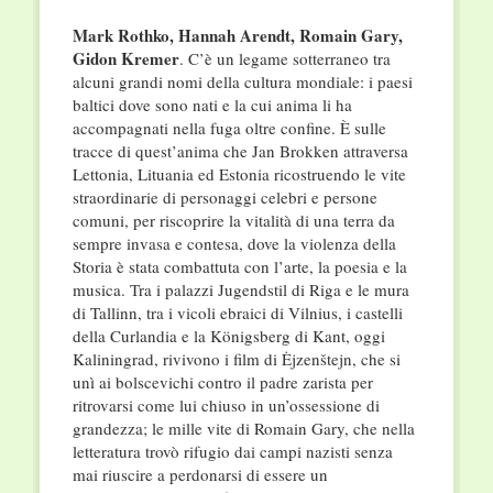
Mark Rothko, Hannah Arendt, Romain Gary,
Gidon Kremer
. C’è un legame sotterraneo tra
alcuni grandi nomi della cultura mondiale: i paesi
baltici dove sono nati e la cui anima li ha
accompagnati nella fuga oltre confine. È sulle
tracce di quest’anima che Jan Brokken attraversa
Lettonia, Lituania ed Estonia ricostruendo le vite
straordinarie di personaggi celebri e persone
comuni, per riscoprire la vitalità di una terra da
sempre invasa e contesa, dove la violenza della
Storia è stata combattuta con l’arte, la poesia e la
musica. Tra i palazzi Jugendstil di Riga e le mura
di Tallinn, tra i vicoli ebraici di Vilnius, i castelli
della Curlandia e la Königsberg di Kant, oggi
Kaliningrad, rivivono i film di Ėjzenštejn, che si
unì ai bolscevichi contro il padre zarista per
ritrovarsi come lui chiuso in un’ossessione di
grandezza; le mille vite di Romain Gary, che nella
letteratura trovò rifugio dai campi nazisti senza
mai riuscire a perdonarsi di essere un