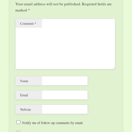
editori e librai, che si
Your email address will not be published.
Required fields are
è tenuta ad Abano
marked
*
Terme a febbraio…
Comment
*
Name
Email
Website
Notify me of follow-up comments by email.