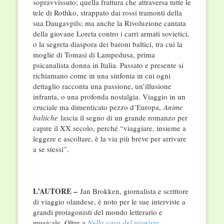
sopravvissuto; quella frattura che attraversa tutte le
tele di Rothko, strappato dai rossi tramonti della
sua Daugavpils; ma anche la Rivoluzione cantata
della giovane Loreta contro i carri armati sovietici,
o la segreta diaspora dei baroni baltici, tra cui la
moglie di Tomasi di Lampedusa, prima
psicanalista donna in Italia. Passato e presente si
richiamano come in una sinfonia in cui ogni
dettaglio racconta una passione, un’illusione
infranta, o una profonda nostalgia. Viaggio in un
cruciale ma dimenticato pezzo d’Europa,
Anime
baltiche
lascia il segno di un grande romanzo per
capire il XX secolo, perché “viaggiare, insieme a
leggere e ascoltare, è la via più breve per arrivare
a se stessi”.
L’AUTORE –
Jan Brokken, giornalista e scrittore
di viaggio olandese, è noto per le sue interviste a
grandi protagonisti del mondo letterario e
musicale. Oltre a
Nella casa del pianista