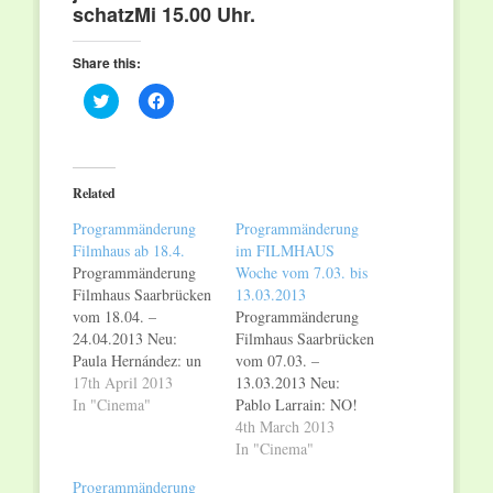
schatz
Mi 15.00 Uhr.
Share this:
Click
Click
to
to
share
share
on
on
Twitter
Facebook
(Opens
(Opens
in
in
Related
new
new
window)
window)
Programmänderung
Programmänderung
Filmhaus ab 18.4.
im FILMHAUS
Programmänderung
Woche vom 7.03. bis
Filmhaus Saarbrücken
13.03.2013
vom 18.04. –
Programmänderung
24.04.2013 Neu:
Filmhaus Saarbrücken
Paula Hernández: un
vom 07.03. –
amor – eine liebe fürs
17th April 2013
13.03.2013 Neu:
leben (OmU) Do – Sa
In "Cinema"
Pablo Larrain: NO!
20.30, So 20.15, Mo
Do 17.30 (DF), Fr
4th March 2013
– Mi 20.30 Uhr;
17.30 (OmU) + 20.30
In "Cinema"
Andreas Thiele/Lia
(DF), Sa 20.15
Programmänderung
Jaspers: you drive me
(OmU) mit anschl.