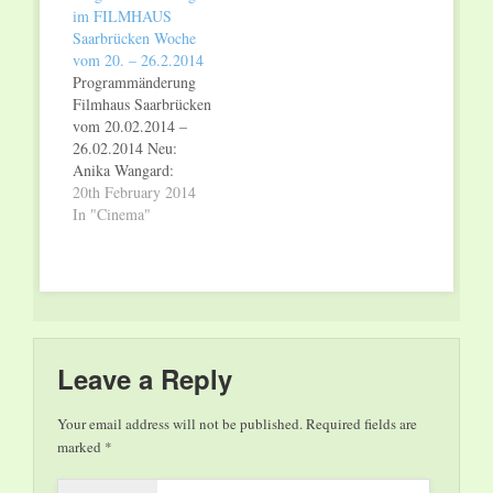
im FILMHAUS
crazy (OmU) Do +
Diskussion, So + Di +
Saarbrücken Woche
Fr 18.30, So – Mi
Mi 20.30 (DF);
vom 20. – 26.2.2014
18.30 Uhr; Bojan
Simone Winkler:
Programmänderung
Vuletic: rendezvous
before opening night
Filmhaus Saarbrücken
in…
(OmU) Fr – So 19.30
vom 20.02.2014 –
Uhr; Wir verlängern:
26.02.2014 Neu:
Dito Tsintsadze:
Anika Wangard:
INVASION Sa…
crashkurs Do – Mi
20th February 2014
19.00 Uhr; Diederik
In "Cinema"
Ebbinge: matterhorn –
wo die liebe hinfällt
(OmU) Do – Mi
21.00 Uhr; Wir
verlängern:
Emmanuelle Bercot:
madame empfiehlt
Leave a Reply
sich Do – Mo 20.30,
Di 18.30, Mi 20.30
Your email address will not be published.
Required fields are
Uhr; Edgar Reitz: die
marked
*
andere…