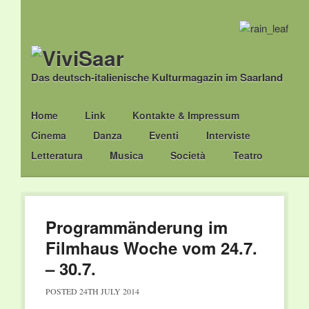
Das deutsch-italienische Kulturmagazin im Saarland
Main menu
Skip
Home
Link
Kontakte & Impressum
to
Cinema
Danza
Eventi
Interviste
content
Letteratura
Musica
Società
Teatro
Programmänderung im
Filmhaus Woche vom 24.7.
– 30.7.
POSTED
24TH JULY 2014