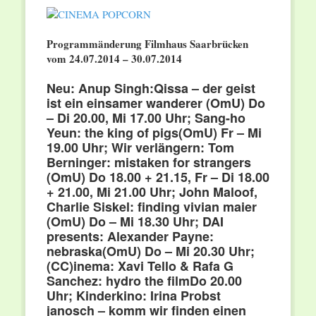
Programmänderung Filmhaus Saarbrücken
vom 24.07.2014 – 30.07.2014
Neu:
Anup Singh:
Qissa – der geist
ist ein einsamer wanderer (OmU) Do
– Di 20.00, Mi 17.00 Uhr;
Sang-ho
Yeun:
the king of pigs
(OmU)
Fr – Mi
19.00 Uhr;
Wir verlängern: Tom
Berninger: mistaken for strangers
(OmU) Do 18.00 + 21.15,
Fr – Di 18.00
+ 21.00, Mi 21.00 Uhr;
John Maloof,
Charlie Siskel: finding vivian maier
(OmU) Do
–
Mi 18.30 Uhr
;
DAI
presents:
Alexander Payne:
nebraska
(OmU)
Do – Mi 20.30 Uhr;
(CC)inema:
Xavi Tello & Rafa G
Sanchez:
hydro the film
Do 20.00
Uhr;
Kinderkino:
Irina Probst
janosch – komm wir finden einen