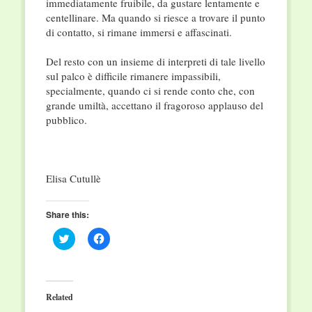
immediatamente fruibile, da gustare lentamente e
centellinare. Ma quando si riesce a trovare il punto
di contatto, si rimane immersi e affascinati.
Del resto con un insieme di interpreti di tale livello
sul palco è difficile rimanere impassibili,
specialmente, quando ci si rende conto che, con
grande umiltà, accettano il fragoroso applauso del
pubblico.
Elisa Cutullè
Share this:
Click
Click
to
to
share
share
on
on
Twitter
Facebook
(Opens
(Opens
in
in
Related
new
new
window)
window)