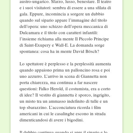
austro-ungarico. Sfarzo, lusso, benestare. Il teatro
e i suoi visitatori: sembra di essere a una sfilata di
gala. Eppure, incomincia a sorgere un dubbio
quando sul sipario appare l’immagine del titolo
dell’opera: uno schizzo dell’opera meccanica di
Dulcamara e il titolo con caratteri infantili:
l’insieme richiama alla mente Il Piccolo Principe
di Saint-Exupery e Wall-E. La domanda sorge
spontanea: cosa ha in mente David Bösch?
Lo spettatore è perplesso e la perplessità aumenta
quando appaiono prima un palloncino rosa e poi
uno azzurro. L’arrivo in scena di Giannetta non
porta chiarezza, ma continua a far nascere
questioni: Falko Herold, il costumista, era a corto
di idee? Il vestito di giannetta è sporco, ingrigito,
un misto tra un ammasso indefinito di tulle e un
top sbarazzino. L’acconciatura ricorda i film
americani in cui le casalinghe escono in strada
dimenticandosi di avere i bigodini.
Il dubbio continua quando si apre il sipario e lo