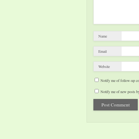
Name
Email
Website
Notify me of follow-up c
Notify me of new posts by