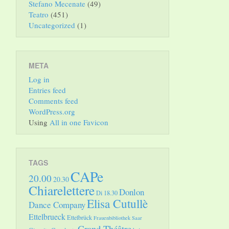
Stefano Mecenate
(49)
Teatro
(451)
Uncategorized
(1)
META
Log in
Entries feed
Comments feed
WordPress.org
Using
All in one Favicon
TAGS
CAPe
20.00
20.30
Chiarelettere
Donlon
Di 18.30
Elisa Cutullè
Dance Company
Ettelbrueck
Ettelbrück
Frauenbibliothek Saar
Grand Théâtre