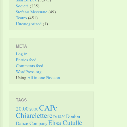
Società
(235)
Stefano Mecenate
(49)
Teatro
(451)
Uncategorized
(1)
META
Log in
Entries feed
Comments feed
WordPress.org
Using
All in one Favicon
TAGS
CAPe
20.00
20.30
Chiarelettere
Donlon
Di 18.30
Elisa Cutullè
Dance Company