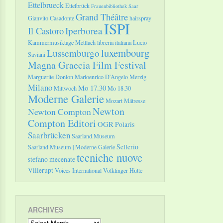
Ettelbrueck
Ettelbrück
Frauenbibliothek Saar
Grand Théâtre
Gianvito Casadonte
hairspray
ISPI
Il Castoro
Iperborea
Kammermusiktage Mettlach
libreria italiana
Lucio
luxembourg
Lussemburgo
Saviani
Magna Graecia Film Festival
Marguerite Donlon
Marioenrico D'Angelo
Merzig
Milano
Mo 17.30
Mittwoch
Mo 18.30
Moderne Galerie
Mozart
Mätresse
Newton
Newton Compton
Compton Editori
OGR
Polaris
Saarbrücken
Saarland.Museum
Sellerio
Saarland.Museum | Moderne Galerie
tecniche nuove
stefano mecenate
Villerupt
Voices International
Völklinger Hütte
ARCHIVES
Archives