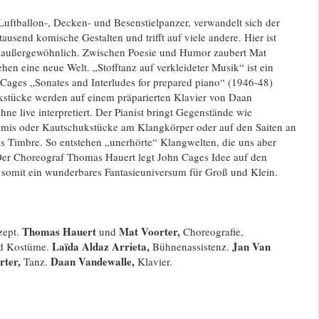
Luftballon-, Decken- und Besenstielpanzer, verwandelt sich der
ausend komische Gestalten und trifft auf viele andere. Hier ist
ist außergewöhnlich. Zwischen Poesie und Humor zaubert Mat
n eine neue Welt. „Stofftanz auf verkleideter Musik“ ist ein
 Cages „Sonates and Interludes for prepared piano“ (1946-48)
ikstücke werden auf einem präparierten Klavier von Daan
ne live interpretiert. Der Pianist bringt Gegenstände wie
mis oder Kautschukstücke am Klangkörper oder auf den Saiten an
s Timbre. So entstehen „unerhörte“ Klangwelten, die uns aber
er Choreograf Thomas Hauert legt John Cages Idee auf den
 somit ein wunderbares Fantasieuniversum für Groß und Klein.
Thomas Hauert
Mat Voorter,
zept.
und
Choreografie,
Laïda Aldaz Arrieta,
Jan Van
nd Kostüme.
Bühnenassistenz.
rter,
Daan Vandewalle,
Tanz.
Klavier.