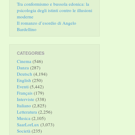
Tra conformismo e bussola edonica: la
psicologia degli istinti contro le illusioni
moderne
Il romanzo d’esordio di Angelo
Bardellino
CATEGORIES
Cinema
(546)
Danza
(287)
Deutsch
(4,194)
English
(250)
Eventi
(5,442)
Français
(179)
Interviste
(338)
Italiano
(2,825)
Letteratura
(2,256)
Musica
(2,105)
SaarLorLux
(3,073)
Società
(235)