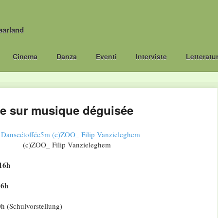
aarland
Cinema
Danza
Eventi
Interviste
Letteratu
ée sur musique déguisée
(c)ZOO_ Filip Vanzieleghem
16h
16h
h (Schulvorstellung)