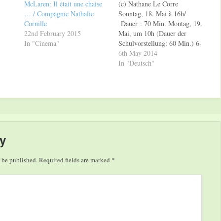
McLaren: Il était une chaise
(c) Nathane Le Corre
… / Compagnie Nathalie
Sonntag, 18. Mai à 16h/
Cornille
Dauer : 70 Min. Montag, 19.
22nd February 2015
Mai, um 10h (Dauer der
In "Cinema"
Schulvorstellung: 60 Min.) 6-
99 Jahre / ohne Sprache Live
6th May 2014
Cinema Les Tribulations
In "Deutsch"
d’Harold Ciné-concert-
spectacle sur des courts-
métrages d’Harold Lloyd.
F.B.I. (Fanfare Burlesque
d’Intervention) & Brouhaha
Productions Mit folgenden
Kurzfilmen…
y
 be published.
Required fields are marked
*