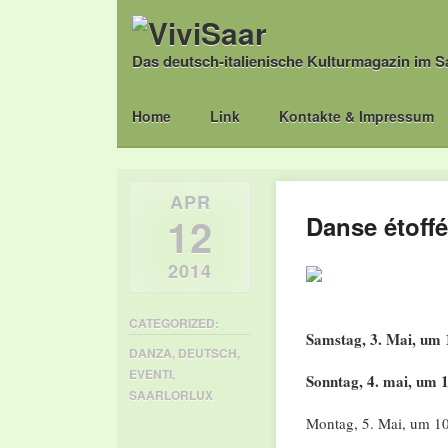
Das deutsch-italienische Kulturmagazin im S
Main menu
Skip
Home
Link
Kontakte & Impressum
to
content
APR
12
Danse étoff
2014
CATEGORIZED:
Samstag, 3. Mai, um 
DANZA
,
DEUTSCH
,
EVENTI
,
Sonntag, 4. mai, um 
SAARLORLUX
Montag, 5. Mai, um 10