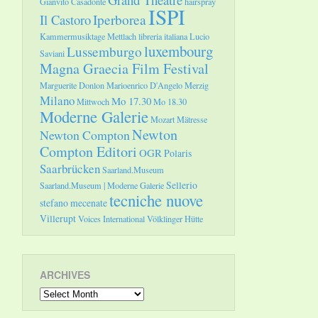
Gianvito Casadonte
hairspray
ISPI
Il Castoro
Iperborea
Kammermusiktage Mettlach
libreria italiana
Lucio
luxembourg
Lussemburgo
Saviani
Magna Graecia Film Festival
Marguerite Donlon
Marioenrico D'Angelo
Merzig
Milano
Mo 17.30
Mittwoch
Mo 18.30
Moderne Galerie
Mozart
Mätresse
Newton
Newton Compton
Compton Editori
OGR
Polaris
Saarbrücken
Saarland.Museum
Sellerio
Saarland.Museum | Moderne Galerie
tecniche nuove
stefano mecenate
Villerupt
Voices International
Völklinger Hütte
ARCHIVES
Archives