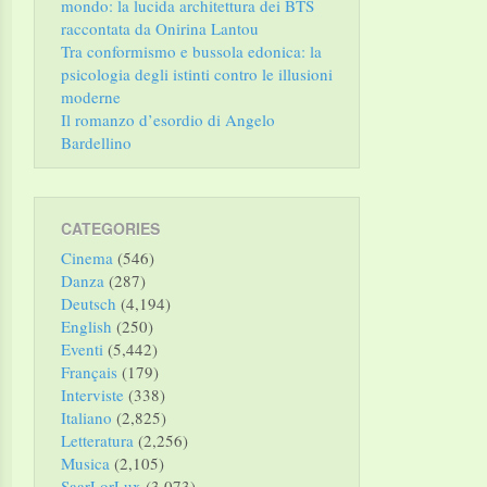
mondo: la lucida architettura dei BTS
raccontata da Onirina Lantou
Tra conformismo e bussola edonica: la
psicologia degli istinti contro le illusioni
moderne
Il romanzo d’esordio di Angelo
Bardellino
CATEGORIES
Cinema
(546)
Danza
(287)
Deutsch
(4,194)
English
(250)
Eventi
(5,442)
Français
(179)
Interviste
(338)
Italiano
(2,825)
Letteratura
(2,256)
Musica
(2,105)
SaarLorLux
(3,073)