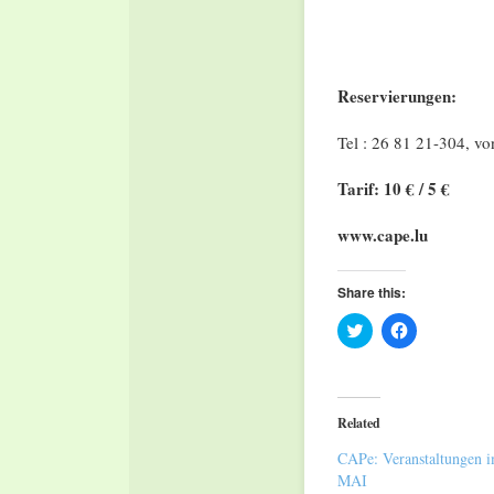
Reservierungen:
Tel : 26 81 21-304, vo
Tarif: 10 € / 5 €
www.cape.lu
Share this:
Click
Click
to
to
share
share
on
on
Twitter
Facebook
(Opens
(Opens
in
in
Related
new
new
window)
window)
CAPe: Veranstaltungen 
MAI