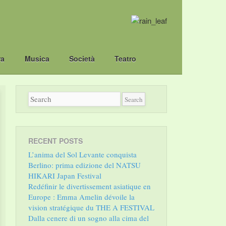
ra
Musica
Società
Teatro
RECENT POSTS
L’anima del Sol Levante conquista
Berlino: prima edizione del NATSU
HIKARI Japan Festival
Redéfinir le divertissement asiatique en
Europe : Emma Amelin dévoile la
vision stratégique du THE A FESTIVAL
Dalla cenere di un sogno alla cima del