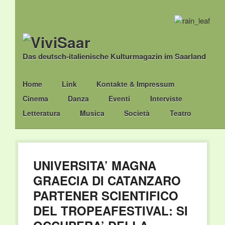
Das deutsch-italienische Kulturmagazin im Saarland
Main menu
Skip
Home
Link
Kontakte & Impressum
to
Cinema
Danza
Eventi
Interviste
content
Letteratura
Musica
Società
Teatro
UNIVERSITA’ MAGNA
GRAECIA DI CATANZARO
PARTENER SCIENTIFICO
DEL TROPEAFESTIVAL: SI