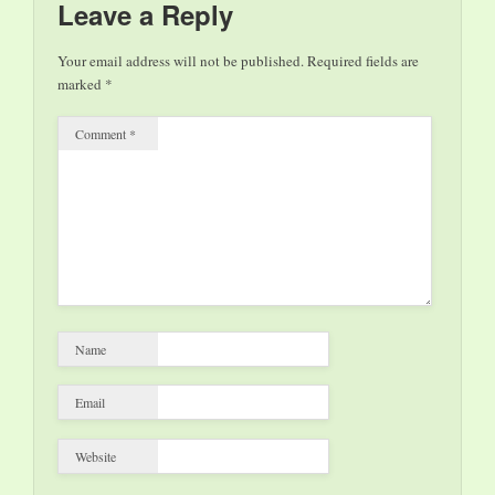
dell’assessorato alla
Leave a Reply
Cultura della Regione
Calabria. L’evento,
Your email address will not be published.
Required fields are
pur mantenendo la
marked
*
sede centrale dei suoi
tanti…
Comment
*
Name
Email
Website