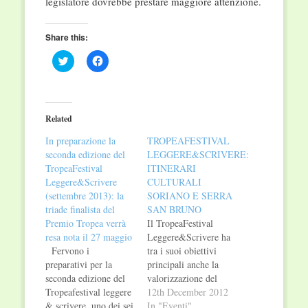
legislatore dovrebbe prestare maggiore attenzione.
Share this:
Click
Click
to
to
share
share
on
on
Twitter
Facebook
(Opens
(Opens
in
in
Related
new
new
window)
window)
In preparazione la
TROPEAFESTIVAL
seconda edizione del
LEGGERE&SCRIVERE:
TropeaFestival
ITINERARI
Leggere&Scrivere
CULTURALI
(settembre 2013): la
SORIANO E SERRA
triade finalista del
SAN BRUNO
Premio Tropea verrà
Il TropeaFestival
resa nota il 27 maggio
Leggere&Scrivere ha
Fervono i
tra i suoi obiettivi
preparativi per la
principali anche la
seconda edizione del
valorizzazione del
Tropeafestival leggere
comprensorio
12th December 2012
& scrivere, uno dei sei
territoriale. A pochi
In "Eventi"