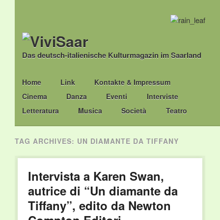
Das deutsch-italienische Kulturmagazin im Saarland
Main menu
Skip
Home
Link
Kontakte & Impressum
to
Cinema
Danza
Eventi
Interviste
content
Letteratura
Musica
Società
Teatro
TAG ARCHIVES:
UN DIAMANTE DA TIFFANY
Intervista a Karen Swan,
autrice di “Un diamante da
Tiffany”, edito da Newton