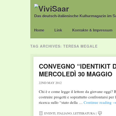
Das deutsch-italienische Kulturmagazin im S
Main menu
Skip
Home
Link
Kontakte & Impressum
to
content
TAG ARCHIVES:
TERESA MEGALE
CONVEGNO “IDENTIKIT 
MERCOLEDÌ 30 MAGGIO
22ND MAY 2012
Chi è e come legge il lettore da giovane oggi? Bis
costruire progetti e soprattutto confrontarsi per
ricerca sullo “stato della …
Continue reading
EVENTI
,
ITALIANO
,
LETTERATURA
|