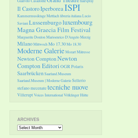
Gianvito Casadonte
hairspray
ISPI
Il Castoro
Iperborea
Kammermusiktage Mettlach
libreria italiana
Lucio
luxembourg
Lussemburgo
Saviani
Magna Graecia Film Festival
Marguerite Donlon
Marioenrico D'Angelo
Merzig
Milano
Mo 17.30
Mittwoch
Mo 18.30
Moderne Galerie
Mozart
Mätresse
Newton
Newton Compton
Compton Editori
OGR
Polaris
Saarbrücken
Saarland.Museum
Sellerio
Saarland.Museum | Moderne Galerie
tecniche nuove
stefano mecenate
Villerupt
Voices International
Völklinger Hütte
ARCHIVES
Archives