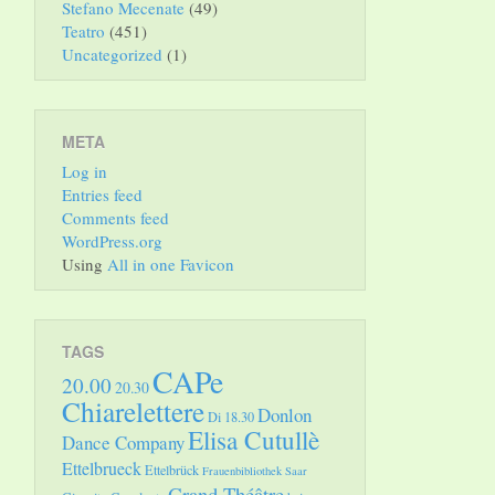
Stefano Mecenate
(49)
Teatro
(451)
Uncategorized
(1)
META
Log in
Entries feed
Comments feed
WordPress.org
Using
All in one Favicon
TAGS
CAPe
20.00
20.30
Chiarelettere
Donlon
Di 18.30
Elisa Cutullè
Dance Company
Ettelbrueck
Ettelbrück
Frauenbibliothek Saar
Grand Théâtre