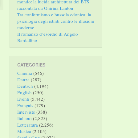
mondo: la lucida architettura dei BTS
raccontata da Onirina Lantou
Tra conformismo e bussola edonica: la
psicologia degli istinti contro le illusioni
moderne
Il romanzo d’esordio di Angelo
Bardellino
CATEGORIES
Cinema
(546)
Danza
(287)
Deutsch
(4,194)
English
(250)
Eventi
(5,442)
Français
(179)
Interviste
(338)
Italiano
(2,825)
Letteratura
(2,256)
Musica
(2,105)
SaarLorLux
(3,073)