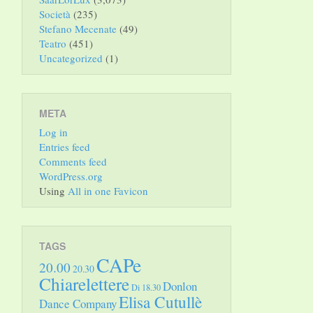
Società
(235)
Stefano Mecenate
(49)
Teatro
(451)
Uncategorized
(1)
META
Log in
Entries feed
Comments feed
WordPress.org
Using
All in one Favicon
TAGS
CAPe
20.00
20.30
Chiarelettere
Donlon
Di 18.30
Elisa Cutullè
Dance Company