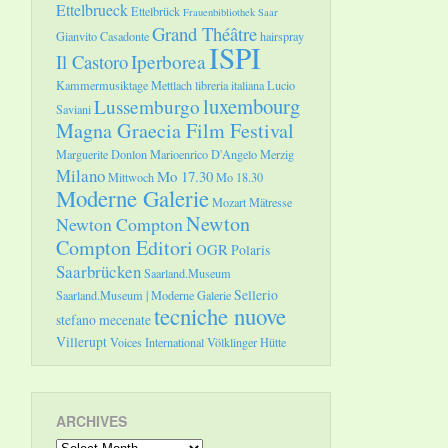
Ettelbrueck
Ettelbrück
Frauenbibliothek Saar
Grand Théâtre
Gianvito Casadonte
hairspray
ISPI
Il Castoro
Iperborea
Kammermusiktage Mettlach
libreria italiana
Lucio
luxembourg
Lussemburgo
Saviani
Magna Graecia Film Festival
Marguerite Donlon
Marioenrico D'Angelo
Merzig
Milano
Mo 17.30
Mittwoch
Mo 18.30
Moderne Galerie
Mozart
Mätresse
Newton
Newton Compton
Compton Editori
OGR
Polaris
Saarbrücken
Saarland.Museum
Sellerio
Saarland.Museum | Moderne Galerie
tecniche nuove
stefano mecenate
Villerupt
Voices International
Völklinger Hütte
ARCHIVES
Archives