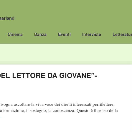
aarland
Cinema
Danza
Eventi
Interviste
Letteratu
DEL LETTORE DA GIOVANE”-
ogna ascoltare la viva voce dei diretti interessati perriflettere,
 la formazione, il sostegno, la conoscenza. Questo è il senso della
→