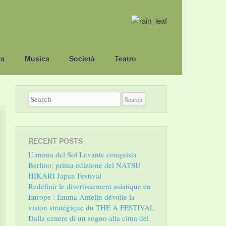
ra
Musica
Società
Teatro
RECENT POSTS
L’anima del Sol Levante conquista
Berlino: prima edizione del NATSU
HIKARI Japan Festival
Redéfinir le divertissement asiatique en
Europe : Emma Amelin dévoile la
vision stratégique du THE A FESTIVAL
Dalla cenere di un sogno alla cima del