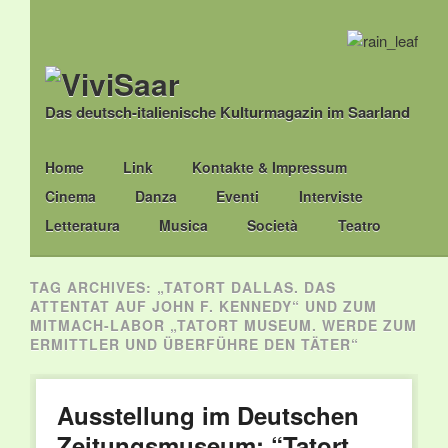
Das deutsch-italienische Kulturmagazin im Saarland
Main menu
Skip
Home
Link
Kontakte & Impressum
to
Cinema
Danza
Eventi
Interviste
content
Letteratura
Musica
Società
Teatro
TAG ARCHIVES:
„TATORT DALLAS. DAS
ATTENTAT AUF JOHN F. KENNEDY“ UND ZUM
MITMACH-LABOR „TATORT MUSEUM. WERDE ZUM
ERMITTLER UND ÜBERFÜHRE DEN TÄTER“
Ausstellung im Deutschen
Zeitungsmuseum: “Tatort