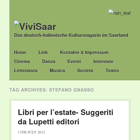
Das deutsch-italienische Kulturmagazin im Saarland
Main menu
Skip
Home
Link
Kontakte & Impressum
to
Cinema
Danza
Eventi
Interviste
content
Letteratura
Musica
Società
Teatro
TAG ARCHIVES:
STEFANO GNASSO
Libri per l’estate- Suggeriti
da Lupetti editori
13TH JULY 2012