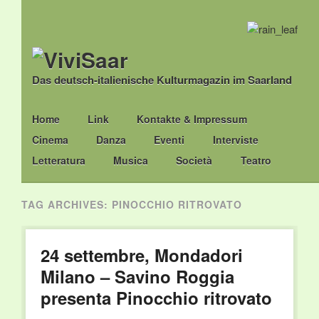
Das deutsch-italienische Kulturmagazin im Saarland
Main menu
Skip
Home
Link
Kontakte & Impressum
to
Cinema
Danza
Eventi
Interviste
content
Letteratura
Musica
Società
Teatro
TAG ARCHIVES:
PINOCCHIO RITROVATO
24 settembre, Mondadori
Milano – Savino Roggia
presenta Pinocchio ritrovato