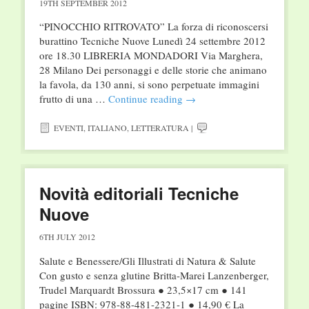
19TH SEPTEMBER 2012
“PINOCCHIO RITROVATO” La forza di riconoscersi
burattino Tecniche Nuove Lunedì 24 settembre 2012
ore 18.30 LIBRERIA MONDADORI Via Marghera,
28 Milano Dei personaggi e delle storie che animano
la favola, da 130 anni, si sono perpetuate immagini
frutto di una …
Continue reading
→
EVENTI
,
ITALIANO
,
LETTERATURA
|
Novità editoriali Tecniche
Nuove
6TH JULY 2012
Salute e Benessere/Gli Illustrati di Natura & Salute
Con gusto e senza glutine Britta-Marei Lanzenberger,
Trudel Marquardt Brossura ● 23,5×17 cm ● 141
pagine ISBN: 978-88-481-2321-1 ● 14,90 € La