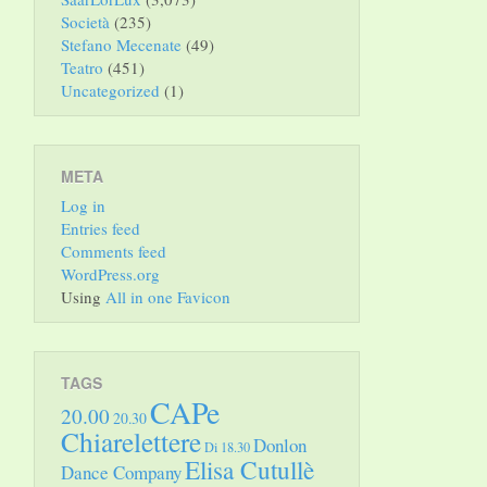
Società
(235)
Stefano Mecenate
(49)
Teatro
(451)
Uncategorized
(1)
META
Log in
Entries feed
Comments feed
WordPress.org
Using
All in one Favicon
TAGS
CAPe
20.00
20.30
Chiarelettere
Donlon
Di 18.30
Elisa Cutullè
Dance Company