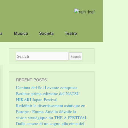
ra
Musica
Società
Teatro
RECENT POSTS
L’anima del Sol Levante conquista
Berlino: prima edizione del NATSU
HIKARI Japan Festival
Redéfinir le divertissement asiatique en
Europe : Emma Amelin dévoile la
vision stratégique du THE A FESTIVAL
Dalla cenere di un sogno alla cima del