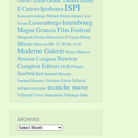
Gianvito Casadonte
hairspray
ISPI
Il Castoro
Iperborea
Kammermusiktage Mettlach
libreria italiana
Lucio
luxembourg
Lussemburgo
Saviani
Magna Graecia Film Festival
Marguerite Donlon
Marioenrico D'Angelo
Merzig
Milano
Mo 17.30
Mittwoch
Mo 18.30
Moderne Galerie
Mozart
Mätresse
Newton
Newton Compton
Compton Editori
OGR
Polaris
Saarbrücken
Saarland.Museum
Sellerio
Saarland.Museum | Moderne Galerie
tecniche nuove
stefano mecenate
Villerupt
Voices International
Völklinger Hütte
ARCHIVES
Archives