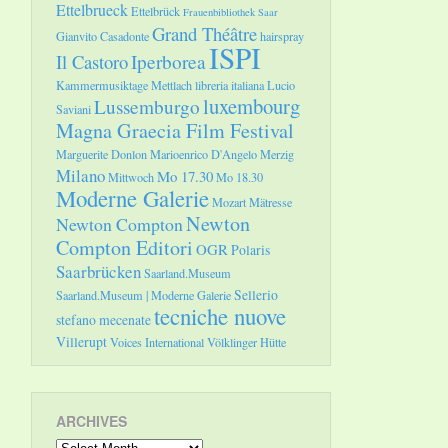
Ettelbrueck
Ettelbrück
Frauenbibliothek Saar
Grand Théâtre
Gianvito Casadonte
hairspray
ISPI
Il Castoro
Iperborea
Kammermusiktage Mettlach
libreria italiana
Lucio
luxembourg
Lussemburgo
Saviani
Magna Graecia Film Festival
Marguerite Donlon
Marioenrico D'Angelo
Merzig
Milano
Mo 17.30
Mittwoch
Mo 18.30
Moderne Galerie
Mozart
Mätresse
Newton
Newton Compton
Compton Editori
OGR
Polaris
Saarbrücken
Saarland.Museum
Sellerio
Saarland.Museum | Moderne Galerie
tecniche nuove
stefano mecenate
Villerupt
Voices International
Völklinger Hütte
ARCHIVES
Archives