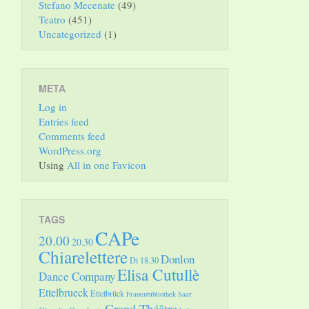
Stefano Mecenate
(49)
Teatro
(451)
Uncategorized
(1)
META
Log in
Entries feed
Comments feed
WordPress.org
Using
All in one Favicon
TAGS
CAPe
20.00
20.30
Chiarelettere
Donlon
Di 18.30
Elisa Cutullè
Dance Company
Ettelbrueck
Ettelbrück
Frauenbibliothek Saar
Grand Théâtre