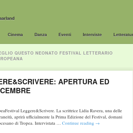
aarland
Cinema
Danza
Eventi
Interviste
Letteratu
EGLIO QUESTO NEONATO FESTIVAL LETTERARIO
TROPEANA
ERE&SCRIVERE: APERTURA ED
DICEMBRE
eaFestival Leggere&Scrivere. La scrittrice Lidia Ravera, una delle
aneità, aprirà ufficialmente la Prima Edizione del Festival, domani
ocesano di Tropea. Intervistata …
Continue reading
→