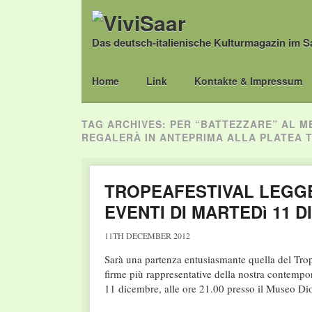
Das deutsch-italienische Kulturmagazin im S
Main menu
Skip
Home
Link
Kontakte & Impressum
to
content
TAG ARCHIVES:
PER “BATTEZZARE” AL M
REGALERÀ IN ANTEPRIMA ALLA PLATEA 
TROPEAFESTIVAL LEGG
EVENTI DI MARTEDì 11 
11TH DECEMBER 2012
Sarà una partenza entusiasmante quella del Trop
firme più rappresentative della nostra contempor
11 dicembre, alle ore 21.00 presso il Museo Di