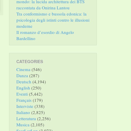
mondo: la lucida architettura dei BTS
raccontata da Onirina Lantou
Tra conformismo e bussola edonica: la
psicologia degli istinti contro le illusioni
moderne
Il romanzo d’esordio di Angelo
Bardellino
CATEGORIES
Cinema
(546)
Danza
(287)
Deutsch
(4,194)
English
(250)
Eventi
(5,442)
Français
(179)
Interviste
(338)
Italiano
(2,825)
Letteratura
(2,256)
Musica
(2,105)
SaarLorLux
(3,073)