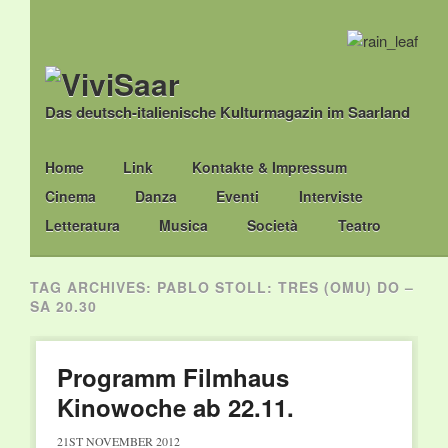
Das deutsch-italienische Kulturmagazin im Saarland
Main menu
Skip
Home
Link
Kontakte & Impressum
to
Cinema
Danza
Eventi
Interviste
content
Letteratura
Musica
Società
Teatro
TAG ARCHIVES:
PABLO STOLL: TRES (OMU) DO –
SA 20.30
Programm Filmhaus
Kinowoche ab 22.11.
21ST NOVEMBER 2012