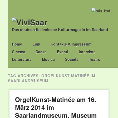
Das deutsch-italienische Kulturmagazin im Saarland
Main menu
Skip
Home
Link
Kontakte & Impressum
to
Cinema
Danza
Eventi
Interviste
content
Letteratura
Musica
Società
Teatro
TAG ARCHIVES:
ORGELKUNST-MATINÉE IM
SAARLANDMUSEUM
OrgelKunst-Matinée am 16.
März 2014 im
Saarlandmuseum, Museum