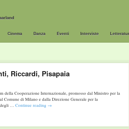
aarland
Cinema
Danza
Eventi
Interviste
Letteratu
i, Riccardi, Pisapaia
orum della Cooperazione Internazionale, promosso dal Ministro per la
al Comune di Milano e dalla Direzione Generale per la
o degli …
Continue reading
→