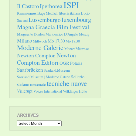
ISPI
Il Castoro
Iperborea
Kammermusiktage Mettlach
libreria italiana
Lucio
luxembourg
Lussemburgo
Saviani
Magna Graecia Film Festival
Marguerite Donlon
Marioenrico D'Angelo
Merzig
Milano
Mo 17.30
Mittwoch
Mo 18.30
Moderne Galerie
Mozart
Mätresse
Newton
Newton Compton
Compton Editori
OGR
Polaris
Saarbrücken
Saarland.Museum
Sellerio
Saarland.Museum | Moderne Galerie
tecniche nuove
stefano mecenate
Villerupt
Voices International
Völklinger Hütte
ARCHIVES
Archives