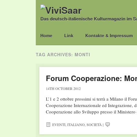
Das deutsch-italienische Kulturmagazin im S
Main menu
Skip
Home
Link
Kontakte & Impressum
to
content
TAG ARCHIVES:
MONTI
Forum Cooperazione: Mont
14TH OCTOBER 2012
L’1 e 2 ottobre prossimi si terrà a Milano il F
Cooperazione Internazionale ed Integrazione, d
Cooperazione allo Sviluppo presso il Minister
EVENTI
,
ITALIANO
,
SOCIETÀ
|