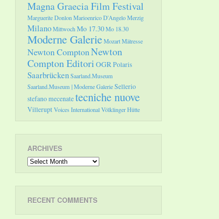
Magna Graecia Film Festival
Marguerite Donlon
Marioenrico D'Angelo
Merzig
Milano
Mo 17.30
Mittwoch
Mo 18.30
Moderne Galerie
Mozart
Mätresse
Newton
Newton Compton
Compton Editori
OGR
Polaris
Saarbrücken
Saarland.Museum
Sellerio
Saarland.Museum | Moderne Galerie
tecniche nuove
stefano mecenate
Villerupt
Voices International
Völklinger Hütte
ARCHIVES
Archives
RECENT COMMENTS