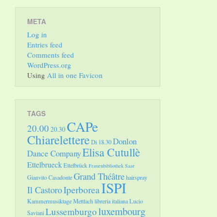
META
Log in
Entries feed
Comments feed
WordPress.org
Using
All in one Favicon
TAGS
CAPe
20.00
20.30
Chiarelettere
Donlon
Di 18.30
Elisa Cutullè
Dance Company
Ettelbrueck
Ettelbrück
Frauenbibliothek Saar
Grand Théâtre
Gianvito Casadonte
hairspray
ISPI
Il Castoro
Iperborea
Kammermusiktage Mettlach
libreria italiana
Lucio
luxembourg
Lussemburgo
Saviani