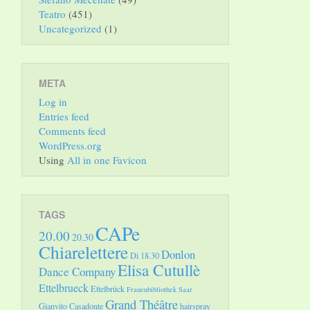
Teatro
(451)
Uncategorized
(1)
META
Log in
Entries feed
Comments feed
WordPress.org
Using
All in one Favicon
TAGS
CAPe
20.00
20.30
Chiarelettere
Donlon
Di 18.30
Elisa Cutullè
Dance Company
Ettelbrueck
Ettelbrück
Frauenbibliothek Saar
Grand Théâtre
Gianvito Casadonte
hairspray