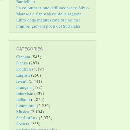
Bardellino
La colonizzazione dell’inconscio: Silvio
Maresca e l’apocalisse della ragione
Libro della maturazione di uno tra i
migliori giovani poeti del Sud Italia
CATEGORIES
Cinema
(545)
Danza
(287)
Deutsch
(4,194)
English
(250)
Eventi
(5,441)
Français
(178)
Interviste
(337)
Italiano
(2,824)
Letteratura
(2,256)
Musica
(2,104)
SaarLorLux
(3,073)
Società
(235)
Stefano Mecenate
(49)