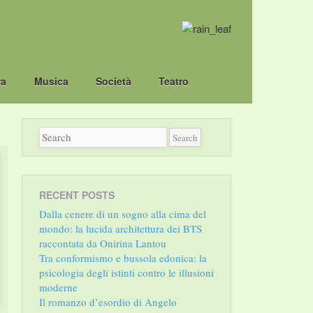
ra
Musica
Società
Teatro
RECENT POSTS
Dalla cenere di un sogno alla cima del
mondo: la lucida architettura dei BTS
raccontata da Onirina Lantou
Tra conformismo e bussola edonica: la
psicologia degli istinti contro le illusioni
moderne
Il romanzo d’esordio di Angelo