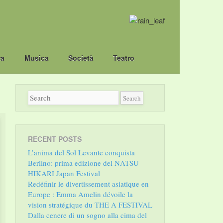
ra
Musica
Società
Teatro
RECENT POSTS
L’anima del Sol Levante conquista
Berlino: prima edizione del NATSU
HIKARI Japan Festival
Redéfinir le divertissement asiatique en
Europe : Emma Amelin dévoile la
vision stratégique du THE A FESTIVAL
Dalla cenere di un sogno alla cima del