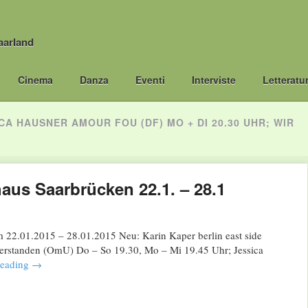
aarland
Cinema
Danza
Eventi
Interviste
Letteratu
ICA HAUSNER AMOUR FOU (DF) MO + DI 20.30 UHR; WIR
us Saarbrücken 22.1. – 28.1
2.01.2015 – 28.01.2015 Neu: Karin Kaper berlin east side
verstanden (OmU) Do – So 19.30, Mo – Mi 19.45 Uhr; Jessica
reading
→