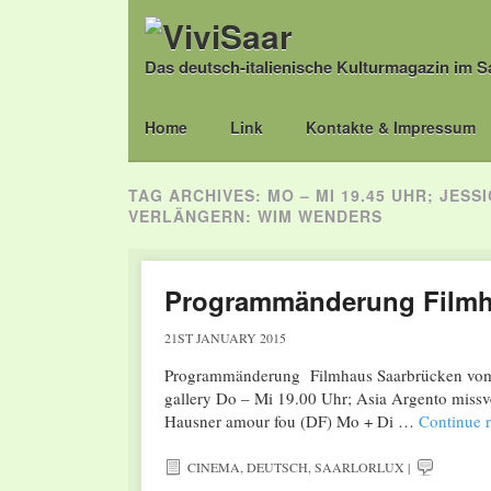
Das deutsch-italienische Kulturmagazin im S
Main menu
Skip
Home
Link
Kontakte & Impressum
to
content
TAG ARCHIVES:
MO – MI 19.45 UHR; JESS
VERLÄNGERN: WIM WENDERS
Programmänderung Filmha
21ST JANUARY 2015
Programmänderung Filmhaus Saarbrücken vom 2
gallery Do – Mi 19.00 Uhr; Asia Argento miss
Hausner amour fou (DF) Mo + Di …
Continue 
CINEMA
,
DEUTSCH
,
SAARLORLUX
|