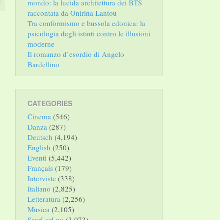
mondo: la lucida architettura dei BTS
raccontata da Onirina Lantou
Tra conformismo e bussola edonica: la
psicologia degli istinti contro le illusioni
moderne
Il romanzo d’esordio di Angelo
Bardellino
CATEGORIES
Cinema
(546)
Danza
(287)
Deutsch
(4,194)
English
(250)
Eventi
(5,442)
Français
(179)
Interviste
(338)
Italiano
(2,825)
Letteratura
(2,256)
Musica
(2,105)
SaarLorLux
(3,073)