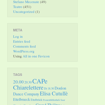
Stefano Mecenate
(49)
Teatro
(451)
Uncategorized
(1)
META
Log in
Entries feed
Comments feed
WordPress.org
Using
All in one Favicon
TAGS
CAPe
20.00
20.30
Chiarelettere
Donlon
Di 18.30
Elisa Cutullè
Dance Company
Ettelbrueck
Ettelbrück
Frauenbibliothek Saar
Grand Théâtre