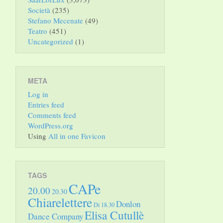
Società
(235)
Stefano Mecenate
(49)
Teatro
(451)
Uncategorized
(1)
META
Log in
Entries feed
Comments feed
WordPress.org
Using
All in one Favicon
TAGS
CAPe
20.00
20.30
Chiarelettere
Donlon
Di 18.30
Elisa Cutullè
Dance Company