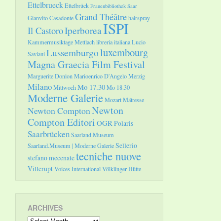
Ettelbrueck
Ettelbrück
Frauenbibliothek Saar
Grand Théâtre
Gianvito Casadonte
hairspray
ISPI
Il Castoro
Iperborea
Kammermusiktage Mettlach
libreria italiana
Lucio
luxembourg
Lussemburgo
Saviani
Magna Graecia Film Festival
Marguerite Donlon
Marioenrico D'Angelo
Merzig
Milano
Mo 17.30
Mittwoch
Mo 18.30
Moderne Galerie
Mozart
Mätresse
Newton
Newton Compton
Compton Editori
OGR
Polaris
Saarbrücken
Saarland.Museum
Sellerio
Saarland.Museum | Moderne Galerie
tecniche nuove
stefano mecenate
Villerupt
Voices International
Völklinger Hütte
ARCHIVES
Archives