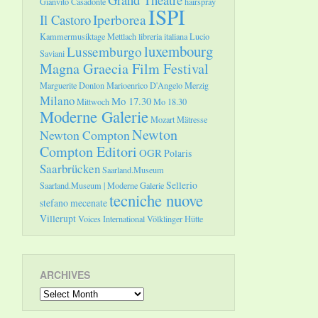
Gianvito Casadonte
hairspray
ISPI
Il Castoro
Iperborea
Kammermusiktage Mettlach
libreria italiana
Lucio
luxembourg
Lussemburgo
Saviani
Magna Graecia Film Festival
Marguerite Donlon
Marioenrico D'Angelo
Merzig
Milano
Mo 17.30
Mittwoch
Mo 18.30
Moderne Galerie
Mozart
Mätresse
Newton
Newton Compton
Compton Editori
OGR
Polaris
Saarbrücken
Saarland.Museum
Sellerio
Saarland.Museum | Moderne Galerie
tecniche nuove
stefano mecenate
Villerupt
Voices International
Völklinger Hütte
ARCHIVES
Archives