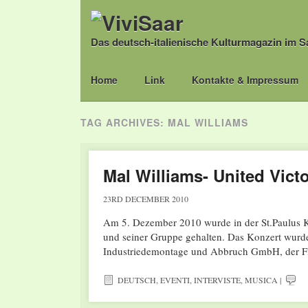
Das deutsch-italienische Kulturmagazin im S
Main menu
Skip
Home
Link
Kontakte & Impressum
to
content
TAG ARCHIVES:
MAL WILLIAMS
Mal Williams- United Vict
23RD DECEMBER 2010
Am 5. Dezember 2010 wurde in der St.Paulus K
und seiner Gruppe gehalten. Das Konzert wurde
Industriedemontage und Abbruch GmbH, der 
DEUTSCH
,
EVENTI
,
INTERVISTE
,
MUSICA
|