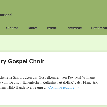
aarland
Cinema
Danza
Eventi
Interviste
Letteratu
ory Gospel Choir
irche in Saarbrücken das Gospelkonzert von Rev. Mal Williams
 vom Deutsch-Italienischen Kulturinstitut (DIBK) , der Firma &R
Firma HED Handelsvertretung …
Continue reading
→