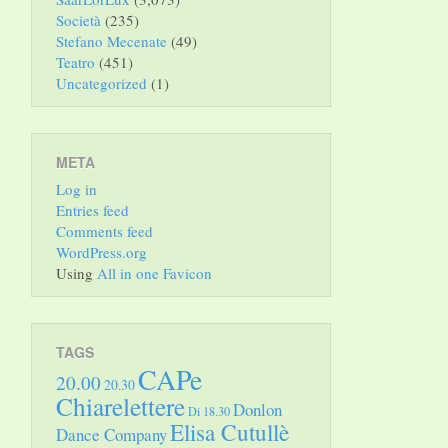
Società
(235)
Stefano Mecenate
(49)
Teatro
(451)
Uncategorized
(1)
META
Log in
Entries feed
Comments feed
WordPress.org
Using
All in one Favicon
TAGS
CAPe
20.00
20.30
Chiarelettere
Donlon
Di 18.30
Elisa Cutullè
Dance Company