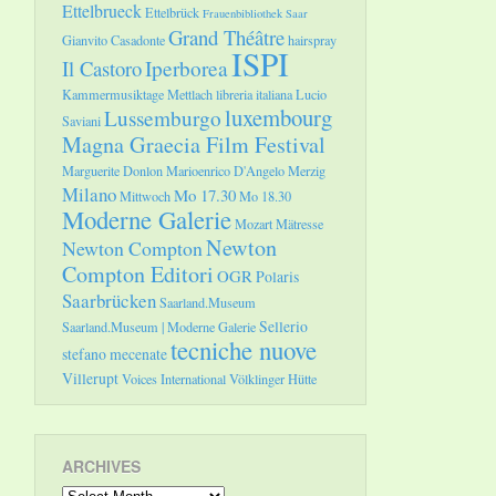
Ettelbrueck
Ettelbrück
Frauenbibliothek Saar
Grand Théâtre
Gianvito Casadonte
hairspray
ISPI
Il Castoro
Iperborea
Kammermusiktage Mettlach
libreria italiana
Lucio
luxembourg
Lussemburgo
Saviani
Magna Graecia Film Festival
Marguerite Donlon
Marioenrico D'Angelo
Merzig
Milano
Mo 17.30
Mittwoch
Mo 18.30
Moderne Galerie
Mozart
Mätresse
Newton
Newton Compton
Compton Editori
OGR
Polaris
Saarbrücken
Saarland.Museum
Sellerio
Saarland.Museum | Moderne Galerie
tecniche nuove
stefano mecenate
Villerupt
Voices International
Völklinger Hütte
ARCHIVES
Archives