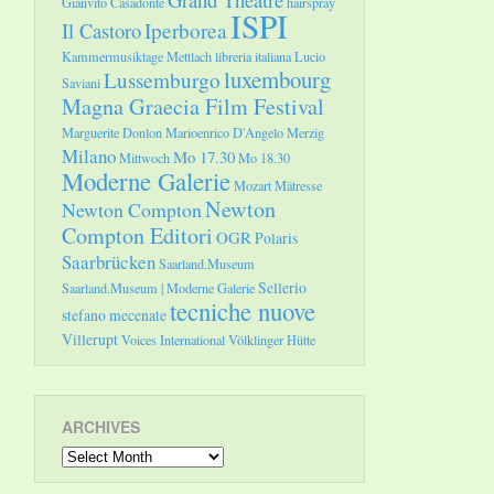
Gianvito Casadonte
hairspray
ISPI
Il Castoro
Iperborea
Kammermusiktage Mettlach
libreria italiana
Lucio
luxembourg
Lussemburgo
Saviani
Magna Graecia Film Festival
Marguerite Donlon
Marioenrico D'Angelo
Merzig
Milano
Mo 17.30
Mittwoch
Mo 18.30
Moderne Galerie
Mozart
Mätresse
Newton
Newton Compton
Compton Editori
OGR
Polaris
Saarbrücken
Saarland.Museum
Sellerio
Saarland.Museum | Moderne Galerie
tecniche nuove
stefano mecenate
Villerupt
Voices International
Völklinger Hütte
ARCHIVES
Archives