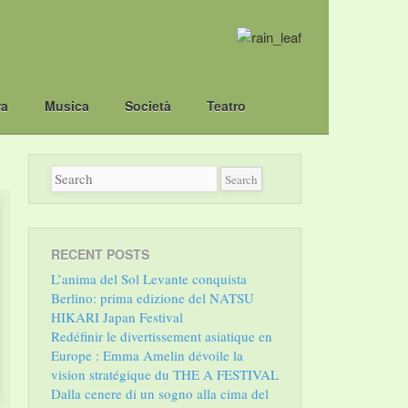
ra
Musica
Società
Teatro
RECENT POSTS
L’anima del Sol Levante conquista
Berlino: prima edizione del NATSU
HIKARI Japan Festival
Redéfinir le divertissement asiatique en
Europe : Emma Amelin dévoile la
vision stratégique du THE A FESTIVAL
Dalla cenere di un sogno alla cima del