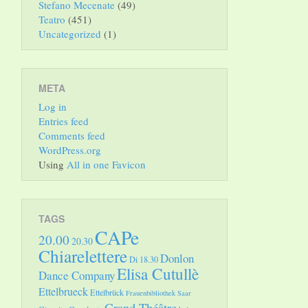
Stefano Mecenate
(49)
Teatro
(451)
Uncategorized
(1)
META
Log in
Entries feed
Comments feed
WordPress.org
Using
All in one Favicon
TAGS
CAPe
20.00
20.30
Chiarelettere
Donlon
Di 18.30
Elisa Cutullè
Dance Company
Ettelbrueck
Ettelbrück
Frauenbibliothek Saar
Grand Théâtre