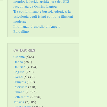
mondo: la lucida architettura dei BTS
raccontata da Onirina Lantou
Tra conformismo e bussola edonica: la
psicologia degli istinti contro le illusioni
moderne
Il romanzo d’esordio di Angelo
Bardellino
CATEGORIES
Cinema
(546)
Danza
(287)
Deutsch
(4,194)
English
(250)
Eventi
(5,442)
Français
(179)
Interviste
(338)
Italiano
(2,825)
Letteratura
(2,256)
Musica
(2,105)
SaarLorLux
(3,073)