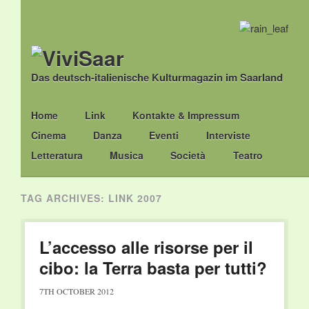
Das deutsch-italienische Kulturmagazin im Saarland
Main menu
Skip
Home
Link
Kontakte & Impressum
to
Cinema
Danza
Eventi
Interviste
content
Letteratura
Musica
Società
Teatro
TAG ARCHIVES:
LINK 2007
L’accesso alle risorse per il
cibo: la Terra basta per tutti?
7TH OCTOBER 2012