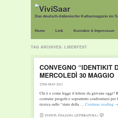
Das deutsch-italienische Kulturmagazin im S
Main menu
Skip
Home
Link
Kontakte & Impressum
to
content
TAG ARCHIVES:
LIBERFEST
CONVEGNO “IDENTIKIT 
MERCOLEDÌ 30 MAGGIO
22ND MAY 2012
Chi è e come legge il lettore da giovane oggi? Bis
costruire progetti e soprattutto confrontarsi per
ricerca sullo “stato della …
Continue reading
EVENTI
,
ITALIANO
,
LETTERATURA
|