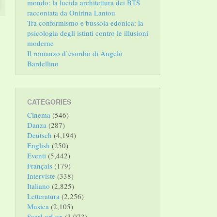
mondo: la lucida architettura dei BTS
raccontata da Onirina Lantou
Tra conformismo e bussola edonica: la
psicologia degli istinti contro le illusioni
moderne
Il romanzo d’esordio di Angelo
Bardellino
CATEGORIES
Cinema
(546)
Danza
(287)
Deutsch
(4,194)
English
(250)
Eventi
(5,442)
Français
(179)
Interviste
(338)
Italiano
(2,825)
Letteratura
(2,256)
Musica
(2,105)
SaarLorLux
(3,073)