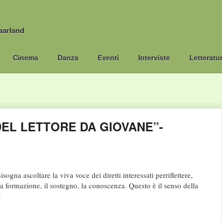
aarland
Cinema
Danza
Eventi
Interviste
Letteratu
DEL LETTORE DA GIOVANE”-
ogna ascoltare la viva voce dei diretti interessati perriflettere,
 la formazione, il sostegno, la conoscenza. Questo è il senso della
→