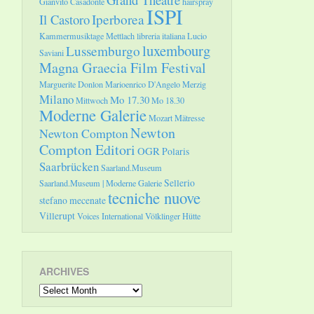
Gianvito Casadonte
hairspray
ISPI
Il Castoro
Iperborea
Kammermusiktage Mettlach
libreria italiana
Lucio
luxembourg
Lussemburgo
Saviani
Magna Graecia Film Festival
Marguerite Donlon
Marioenrico D'Angelo
Merzig
Milano
Mo 17.30
Mittwoch
Mo 18.30
Moderne Galerie
Mozart
Mätresse
Newton
Newton Compton
Compton Editori
OGR
Polaris
Saarbrücken
Saarland.Museum
Sellerio
Saarland.Museum | Moderne Galerie
tecniche nuove
stefano mecenate
Villerupt
Voices International
Völklinger Hütte
ARCHIVES
Archives