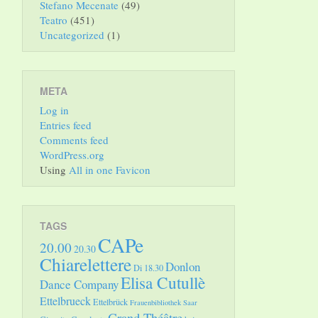
Stefano Mecenate
(49)
Teatro
(451)
Uncategorized
(1)
META
Log in
Entries feed
Comments feed
WordPress.org
Using
All in one Favicon
TAGS
CAPe
20.00
20.30
Chiarelettere
Donlon
Di 18.30
Elisa Cutullè
Dance Company
Ettelbrueck
Ettelbrück
Frauenbibliothek Saar
Grand Théâtre