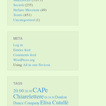
Società
(235)
Stefano Mecenate
(49)
Teatro
(451)
Uncategorized
(1)
META
Log in
Entries feed
Comments feed
WordPress.org
Using
All in one Favicon
TAGS
CAPe
20.00
20.30
Chiarelettere
Donlon
Di 18.30
Elisa Cutullè
Dance Company