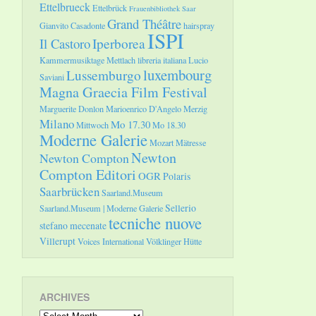
Ettelbrueck
Ettelbrück
Frauenbibliothek Saar
Grand Théâtre
Gianvito Casadonte
hairspray
ISPI
Il Castoro
Iperborea
Kammermusiktage Mettlach
libreria italiana
Lucio
luxembourg
Lussemburgo
Saviani
Magna Graecia Film Festival
Marguerite Donlon
Marioenrico D'Angelo
Merzig
Milano
Mo 17.30
Mittwoch
Mo 18.30
Moderne Galerie
Mozart
Mätresse
Newton
Newton Compton
Compton Editori
OGR
Polaris
Saarbrücken
Saarland.Museum
Sellerio
Saarland.Museum | Moderne Galerie
tecniche nuove
stefano mecenate
Villerupt
Voices International
Völklinger Hütte
ARCHIVES
Archives