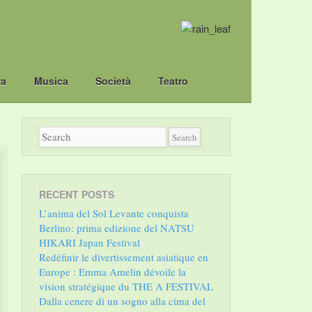
ra
Musica
Società
Teatro
RECENT POSTS
L’anima del Sol Levante conquista
Berlino: prima edizione del NATSU
HIKARI Japan Festival
Redéfinir le divertissement asiatique en
Europe : Emma Amelin dévoile la
vision stratégique du THE A FESTIVAL
Dalla cenere di un sogno alla cima del