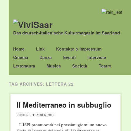
Das deutsch-italienische Kulturmagazin im Saarland
Main menu
Skip
Home
Link
Kontakte & Impressum
to
Cinema
Danza
Eventi
Interviste
content
Letteratura
Musica
Società
Teatro
TAG ARCHIVES:
LETTERA 22
Il Mediterraneo in subbuglio
22ND SEPTEMBER 2012
L’ISPI promuoverà nei prossimi giorni un nuovo
Ciclo di Incontri dal titolo “Il Mediterraneo in