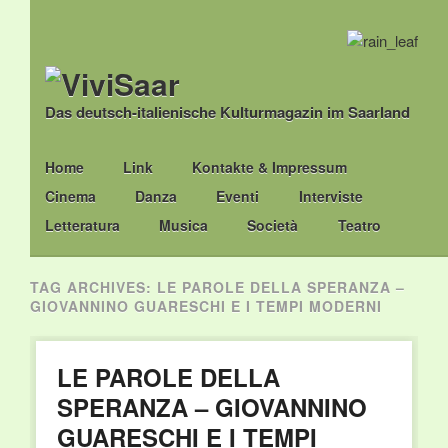
Das deutsch-italienische Kulturmagazin im Saarland
Main menu
Skip
Home
Link
Kontakte & Impressum
to
Cinema
Danza
Eventi
Interviste
content
Letteratura
Musica
Società
Teatro
TAG ARCHIVES:
LE PAROLE DELLA SPERANZA –
GIOVANNINO GUARESCHI E I TEMPI MODERNI
LE PAROLE DELLA
SPERANZA – GIOVANNINO
GUARESCHI E I TEMPI