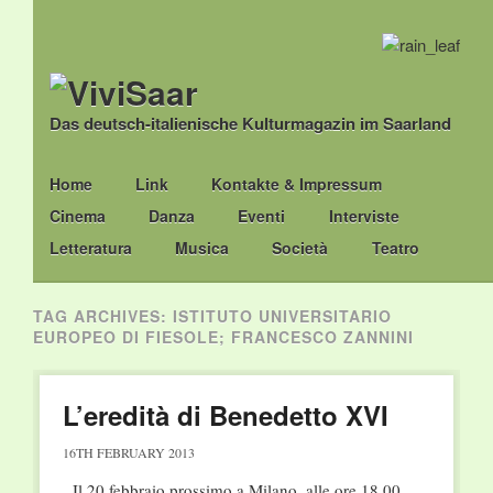
Das deutsch-italienische Kulturmagazin im Saarland
Main menu
Skip
Home
Link
Kontakte & Impressum
to
Cinema
Danza
Eventi
Interviste
content
Letteratura
Musica
Società
Teatro
TAG ARCHIVES:
ISTITUTO UNIVERSITARIO
EUROPEO DI FIESOLE; FRANCESCO ZANNINI
L’eredità di Benedetto XVI
16TH FEBRUARY 2013
Il 20 febbraio prossimo a Milano, alle ore 18.00,