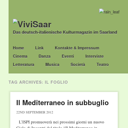
Das deutsch-italienische Kulturmagazin im Saarland
Main menu
Skip
Home
Link
Kontakte & Impressum
to
Cinema
Danza
Eventi
Interviste
content
Letteratura
Musica
Società
Teatro
TAG ARCHIVES:
IL FOGLIO
Il Mediterraneo in subbuglio
22ND SEPTEMBER 2012
L’ISPI promuoverà nei prossimi giorni un nuovo
Ciclo di Incontri dal titolo “Il Mediterraneo in