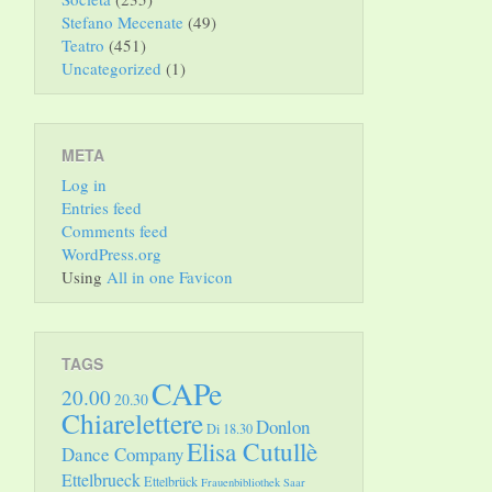
Stefano Mecenate
(49)
Teatro
(451)
Uncategorized
(1)
META
Log in
Entries feed
Comments feed
WordPress.org
Using
All in one Favicon
TAGS
CAPe
20.00
20.30
Chiarelettere
Donlon
Di 18.30
Elisa Cutullè
Dance Company
Ettelbrueck
Ettelbrück
Frauenbibliothek Saar