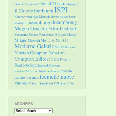
Grand Théâtre
Gianvito Casadonte
hairspray
ISPI
Il Castoro
Iperborea
Kammermusiktage Mettlach
libreria italiana
Lucio
luxembourg
Lussemburgo
Saviani
Magna Graecia Film Festival
Marguerite Donlon
Marioenrico D'Angelo
Merzig
Milano
Mo 17.30
Mittwoch
Mo 18.30
Moderne Galerie
Mozart
Mätresse
Newton
Newton Compton
Compton Editori
OGR
Polaris
Saarbrücken
Saarland.Museum
Sellerio
Saarland.Museum | Moderne Galerie
tecniche nuove
stefano mecenate
Villerupt
Voices International
Völklinger Hütte
ARCHIVES
Archives