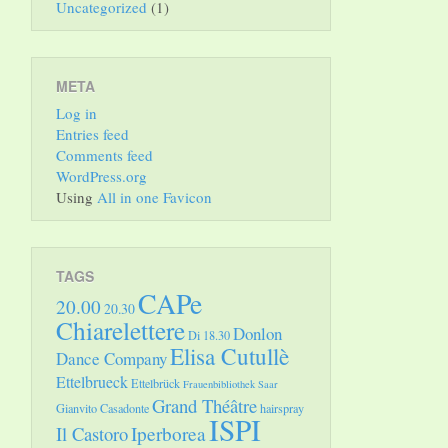
Uncategorized
(1)
META
Log in
Entries feed
Comments feed
WordPress.org
Using
All in one Favicon
TAGS
CAPe
20.00
20.30
Chiarelettere
Donlon
Di 18.30
Elisa Cutullè
Dance Company
Ettelbrueck
Ettelbrück
Frauenbibliothek Saar
Grand Théâtre
Gianvito Casadonte
hairspray
ISPI
Il Castoro
Iperborea