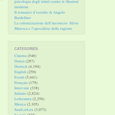
psicologia degli istinti contro le illusioni
moderne
Il romanzo d’esordio di Angelo
Bardellino
La colonizzazione dell’inconscio: Silvio
Maresca e l’apocalisse della ragione
CATEGORIES
Cinema
(546)
Danza
(287)
Deutsch
(4,194)
English
(250)
Eventi
(5,441)
Français
(179)
Interviste
(338)
Italiano
(2,824)
Letteratura
(2,256)
Musica
(2,105)
SaarLorLux
(3,073)
Società
(235)