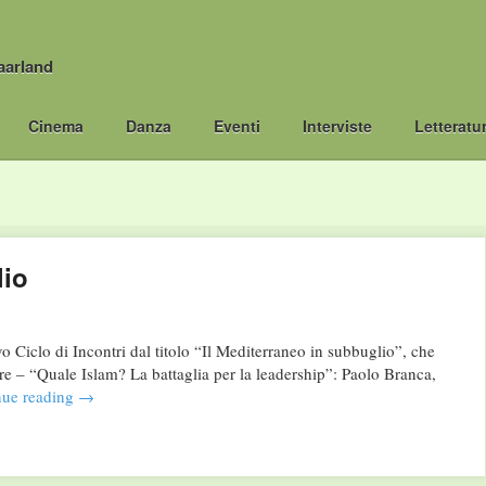
aarland
Cinema
Danza
Eventi
Interviste
Letteratu
lio
Ciclo di Incontri dal titolo “Il Mediterraneo in subbuglio”, che
e – “Quale Islam? La battaglia per la leadership”: Paolo Branca,
nue reading
→