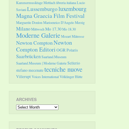
Kammermusiktage Mettlach
libreria italiana
Lucio
luxembourg
Lussemburgo
Saviani
Magna Graecia Film Festival
Marguerite Donlon
Marioenrico D'Angelo
Merzig
Milano
Mo 17.30
Mittwoch
Mo 18.30
Moderne Galerie
Mozart
Mätresse
Newton
Newton Compton
Compton Editori
OGR
Polaris
Saarbrücken
Saarland.Museum
Sellerio
Saarland.Museum | Moderne Galerie
tecniche nuove
stefano mecenate
Villerupt
Voices International
Völklinger Hütte
ARCHIVES
Archives