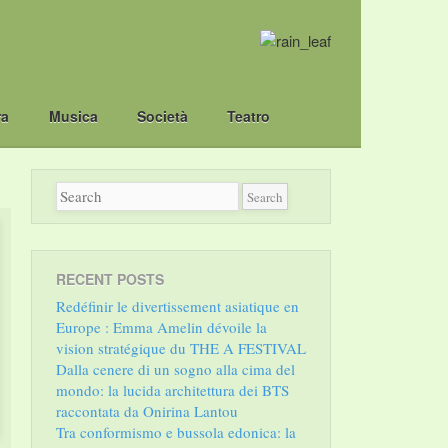
ra
Musica
Società
Teatro
RECENT POSTS
Redéfinir le divertissement asiatique en
Europe : Emma Amelin dévoile la
vision stratégique du THE A FESTIVAL
Dalla cenere di un sogno alla cima del
mondo: la lucida architettura dei BTS
raccontata da Onirina Lantou
Tra conformismo e bussola edonica: la