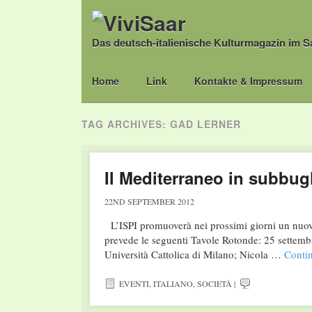
Das deutsch-italienische Kulturmagazin im S
Main menu
Skip
Home
Link
Kontakte & Impressum
to
content
TAG ARCHIVES:
GAD LERNER
Il Mediterraneo in subbug
22ND SEPTEMBER 2012
L’ISPI promuoverà nei prossimi giorni un nuovo 
prevede le seguenti Tavole Rotonde: 25 settembr
Università Cattolica di Milano; Nicola …
Conti
EVENTI
,
ITALIANO
,
SOCIETÀ
|