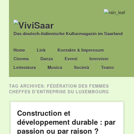
Das deutsch-italienische Kulturmagazin im Saarland
Main menu
Skip
Home
Link
Kontakte & Impressum
to
Cinema
Danza
Eventi
Interviste
content
Letteratura
Musica
Società
Teatro
TAG ARCHIVES:
FÉDÉRATION DES FEMMES
CHEFFES D’ENTREPRISE DU LUXEMBOURG
Construction et
développement durable : par
passion ou par raison ?