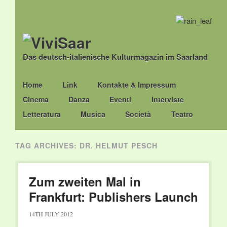
Das deutsch-italienische Kulturmagazin im Saarland
Main menu
Skip
Home
Link
Kontakte & Impressum
to
Cinema
Danza
Eventi
Interviste
content
Letteratura
Musica
Società
Teatro
TAG ARCHIVES:
DR. HELMUT PESCH
Zum zweiten Mal in
Frankfurt: Publishers Launch
14TH JULY 2012