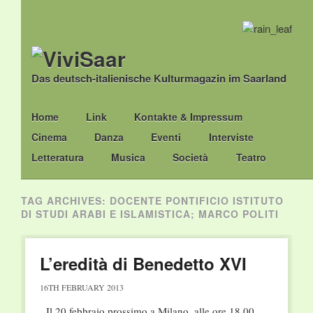
Das deutsch-italienische Kulturmagazin im Saarland
Main menu
Skip
Home
Link
Kontakte & Impressum
to
Cinema
Danza
Eventi
Interviste
content
Letteratura
Musica
Società
Teatro
TAG ARCHIVES:
DOCENTE PONTIFICIO ISTITUTO
DI STUDI ARABI E ISLAMISTICA; MARCO POLITI
L’eredità di Benedetto XVI
16TH FEBRUARY 2013
Il 20 febbraio prossimo a Milano, alle ore 18.00,