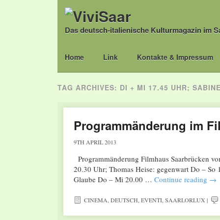
Das deutsch-italienische Kulturmagazin im S
Main menu
Skip
Home
Link
Kontakte & Impressum
to
content
TAG ARCHIVES:
DI + MI 17.45 UHR; SABIN
Programmänderung im Fil
9TH APRIL 2013
Programmänderung Filmhaus Saarbrücken vom 1
20.30 Uhr; Thomas Heise: gegenwart Do – So 19
Glaube Do – Mi 20.00 …
Continue reading
→
CINEMA
,
DEUTSCH
,
EVENTI
,
SAARLORLUX
|