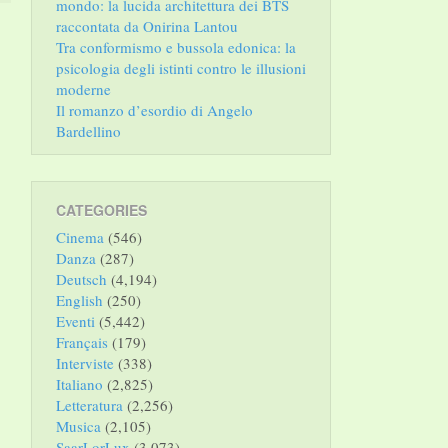
mondo: la lucida architettura dei BTS
raccontata da Onirina Lantou
Tra conformismo e bussola edonica: la
psicologia degli istinti contro le illusioni
moderne
Il romanzo d’esordio di Angelo
Bardellino
CATEGORIES
Cinema
(546)
Danza
(287)
Deutsch
(4,194)
English
(250)
Eventi
(5,442)
Français
(179)
Interviste
(338)
Italiano
(2,825)
Letteratura
(2,256)
Musica
(2,105)
SaarLorLux
(3,073)