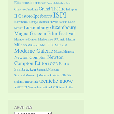
Ettelbrueck
Ettelbrück
Frauenbibliothek Saar
Grand Théâtre
Gianvito Casadonte
hairspray
ISPI
Il Castoro
Iperborea
Kammermusiktage Mettlach
libreria italiana
Lucio
luxembourg
Lussemburgo
Saviani
Magna Graecia Film Festival
Marguerite Donlon
Marioenrico D'Angelo
Merzig
Milano
Mo 17.30
Mittwoch
Mo 18.30
Moderne Galerie
Mozart
Mätresse
Newton
Newton Compton
Compton Editori
OGR
Polaris
Saarbrücken
Saarland.Museum
Sellerio
Saarland.Museum | Moderne Galerie
tecniche nuove
stefano mecenate
Villerupt
Voices International
Völklinger Hütte
ARCHIVES
Archives