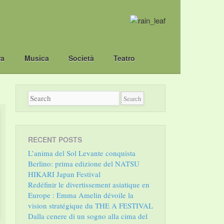
ra
Musica
Società
Teatro
RECENT POSTS
L’anima del Sol Levante conquista
Berlino: prima edizione del NATSU
HIKARI Japan Festival
Redéfinir le divertissement asiatique en
Europe : Emma Amelin dévoile la
vision stratégique du THE A FESTIVAL
Dalla cenere di un sogno alla cima del