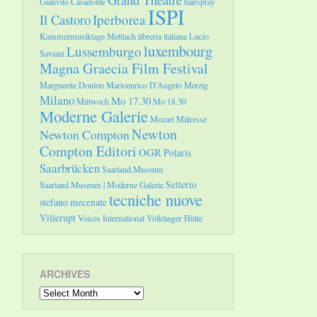
Gianvito Casadonte
hairspray
ISPI
Il Castoro
Iperborea
Kammermusiktage Mettlach
libreria italiana
Lucio
luxembourg
Lussemburgo
Saviani
Magna Graecia Film Festival
Marguerite Donlon
Marioenrico D'Angelo
Merzig
Milano
Mo 17.30
Mittwoch
Mo 18.30
Moderne Galerie
Mozart
Mätresse
Newton
Newton Compton
Compton Editori
OGR
Polaris
Saarbrücken
Saarland.Museum
Sellerio
Saarland.Museum | Moderne Galerie
tecniche nuove
stefano mecenate
Villerupt
Voices International
Völklinger Hütte
ARCHIVES
Archives