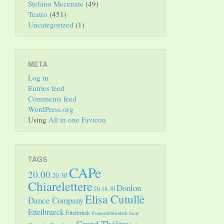
Stefano Mecenate
(49)
Teatro
(451)
Uncategorized
(1)
META
Log in
Entries feed
Comments feed
WordPress.org
Using
All in one Favicon
TAGS
CAPe
20.00
20.30
Chiarelettere
Donlon
Di 18.30
Elisa Cutullè
Dance Company
Ettelbrueck
Ettelbrück
Frauenbibliothek Saar
Grand Théâtre