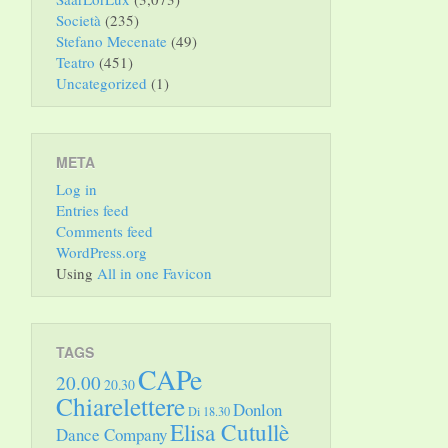
Società
(235)
Stefano Mecenate
(49)
Teatro
(451)
Uncategorized
(1)
META
Log in
Entries feed
Comments feed
WordPress.org
Using
All in one Favicon
TAGS
CAPe
20.00
20.30
Chiarelettere
Donlon
Di 18.30
Elisa Cutullè
Dance Company