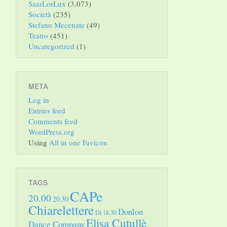
SaarLorLux
(3,073)
Società
(235)
Stefano Mecenate
(49)
Teatro
(451)
Uncategorized
(1)
META
Log in
Entries feed
Comments feed
WordPress.org
Using
All in one Favicon
TAGS
CAPe
20.00
20.30
Chiarelettere
Donlon
Di 18.30
Elisa Cutullè
Dance Company