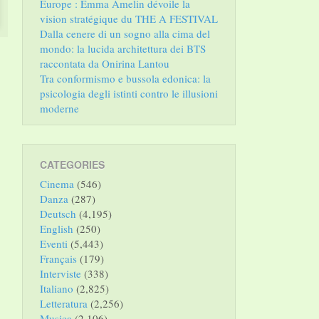
Europe : Emma Amelin dévoile la
vision stratégique du THE A FESTIVAL
Dalla cenere di un sogno alla cima del
mondo: la lucida architettura dei BTS
raccontata da Onirina Lantou
Tra conformismo e bussola edonica: la
psicologia degli istinti contro le illusioni
moderne
CATEGORIES
Cinema
(546)
Danza
(287)
Deutsch
(4,195)
English
(250)
Eventi
(5,443)
Français
(179)
Interviste
(338)
Italiano
(2,825)
Letteratura
(2,256)
Musica
(2,106)