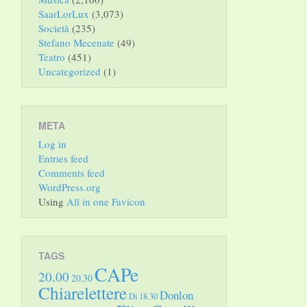
SaarLorLux
(3,073)
Società
(235)
Stefano Mecenate
(49)
Teatro
(451)
Uncategorized
(1)
META
Log in
Entries feed
Comments feed
WordPress.org
Using
All in one Favicon
TAGS
CAPe
20.00
20.30
Chiarelettere
Donlon
Di 18.30