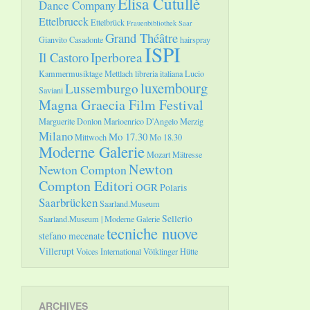
Elisa Cutullè
Dance Company
Ettelbrueck
Ettelbrück
Frauenbibliothek Saar
Grand Théâtre
Gianvito Casadonte
hairspray
ISPI
Il Castoro
Iperborea
Kammermusiktage Mettlach
libreria italiana
Lucio
luxembourg
Lussemburgo
Saviani
Magna Graecia Film Festival
Marguerite Donlon
Marioenrico D'Angelo
Merzig
Milano
Mo 17.30
Mittwoch
Mo 18.30
Moderne Galerie
Mozart
Mätresse
Newton
Newton Compton
Compton Editori
OGR
Polaris
Saarbrücken
Saarland.Museum
Sellerio
Saarland.Museum | Moderne Galerie
tecniche nuove
stefano mecenate
Villerupt
Voices International
Völklinger Hütte
ARCHIVES