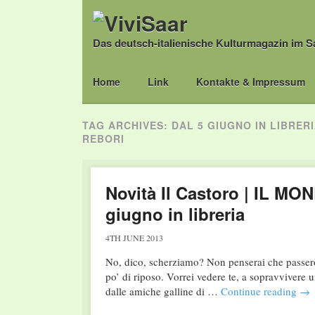
Das deutsch-italienische Kulturmagazin im S
Main menu
Skip
Home
Link
Kontakte & Impressum
to
content
TAG ARCHIVES:
DAL 5 GIUGNO IN LIBRERI
REBORI
Novità Il Castoro | IL MON
giugno in libreria
4TH JUNE 2013
No, dico, scherziamo? Non penserai che passerò l
po’ di riposo. Vorrei vedere te, a sopravvivere un
dalle amiche galline di …
Continue reading
→