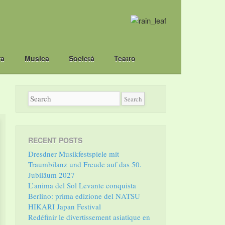
ra
Musica
Società
Teatro
RECENT POSTS
Dresdner Musikfestspiele mit
Traumbilanz und Freude auf das 50.
Jubiläum 2027
L’anima del Sol Levante conquista
Berlino: prima edizione del NATSU
HIKARI Japan Festival
Redéfinir le divertissement asiatique en