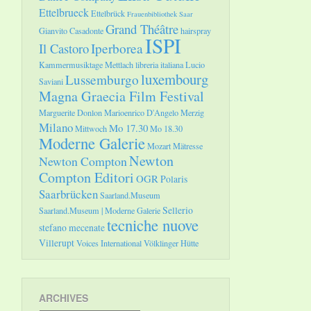
Ettelbrueck
Ettelbrück
Frauenbibliothek Saar
Grand Théâtre
Gianvito Casadonte
hairspray
ISPI
Il Castoro
Iperborea
Kammermusiktage Mettlach
libreria italiana
Lucio
luxembourg
Lussemburgo
Saviani
Magna Graecia Film Festival
Marguerite Donlon
Marioenrico D'Angelo
Merzig
Milano
Mo 17.30
Mittwoch
Mo 18.30
Moderne Galerie
Mozart
Mätresse
Newton
Newton Compton
Compton Editori
OGR
Polaris
Saarbrücken
Saarland.Museum
Sellerio
Saarland.Museum | Moderne Galerie
tecniche nuove
stefano mecenate
Villerupt
Voices International
Völklinger Hütte
ARCHIVES