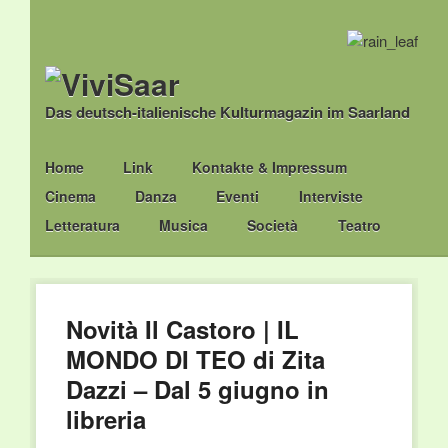
Das deutsch-italienische Kulturmagazin im Saarland
Main menu
Skip
Home
Link
Kontakte & Impressum
to
Cinema
Danza
Eventi
Interviste
content
Letteratura
Musica
Società
Teatro
Novità Il Castoro | IL
MONDO DI TEO di Zita
Dazzi – Dal 5 giugno in
libreria