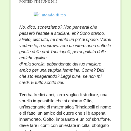
POSTED
4TH JUNE 2013
No, dico, scherziamo? Non penserai che
passerò l’estate a studiare, eh? Sono stanco,
sfinito, distrutto, mi merito un po’ di riposo. Vorrei
vedere te, a sopravvivere un intero anno sotto le
grinfie della prof Trinciapolli, perseguitato dalle
amiche galline
di mia sorella, abbandonato dal tuo migliore
amico per una stupida femmina. Come? Dici
che sto esagerando? Leggi pure, se non mi
credi. È tutto scritto qui.
Teo
ha tredici anni, zero voglia di studiare, una
sorella impossibile che si chiama
Clio
,
un’insegnante di matematica Trinciapolli di nome
e di fatto, un amico del cuore che si è appena
innamorato. Goffo, imbranato e un po’ sbruffone,
deve fare i conti con un’estate in città, obbligato