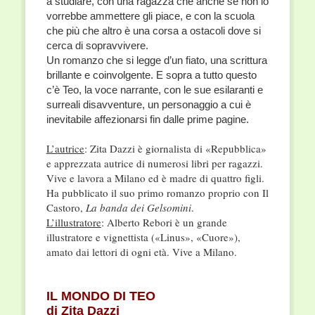
a studiare, con una ragazza che anche se non lo
vorrebbe ammettere gli piace, e con la scuola
che più che altro è una corsa a ostacoli dove si
cerca di sopravvivere.
Un romanzo che si legge d’un fiato, una scrittura
brillante e coinvolgente. E sopra a tutto questo
c’è Teo, la voce narrante, con le sue esilaranti e
surreali disavventure, un personaggio a cui è
inevitabile affezionarsi fin dalle prime pagine.
L’autrice
: Zita Dazzi è giornalista di «Repubblica»
e apprezzata autrice di numerosi libri per ragazzi.
Vive e lavora a Milano ed è madre di quattro figli.
Ha pubblicato il suo primo romanzo proprio con Il
Castoro,
La banda dei Gelsomini
.
L’illustratore
: Alberto Rebori è un grande
illustratore e vignettista («Linus», «Cuore»),
amato dai lettori di ogni età. Vive a Milano.
IL MONDO DI TEO
di Zita Dazzi