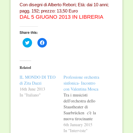
Con disegni di Alberto Rebori; Età: dai 10 anni;
pagg. 192; prezzo: 13,50 Euro
DAL 5 GIUGNO 2013 IN LIBRERIA
Share this:
Click
Click
to
to
share
share
on
on
Twitter
Facebook
(Opens
(Opens
in
in
Related
new
new
window)
window)
IL MONDO DI TEO
Professione orchestra
di Zita Dazzi
sinfonica- Incontro
16th June 2013
con Valentina Mosca
In "Italiano"
Tra i musicisti
dell'orchestra dello
Staastheater di
Saarbrücken c'è la
nuova tirocinante
dell’orchestra,
6th January 2015
Valentina Mosca.
In "Interviste"