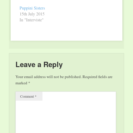
Dalla provincia di
Puppini Sisters
Pordenone per 9
15th July 2015
mesi a Saarbrücken:
In "Interviste"
ecco cosa ci ha
raccontato la violista
della sua esperienza di
tirocinio e del suo
rapporto con la
musica. Quando hai
preso in mano, per la
Leave a Reply
prima volta, uno…
Your email address will not be published.
Required fields are
marked
*
Comment
*