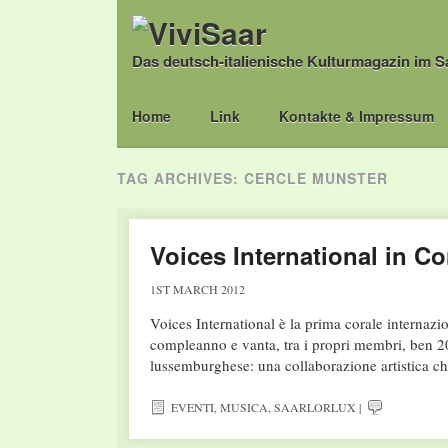
Das deutsch-italienische Kulturmagazin im S
Main menu
Skip
Home
Link
Kontakte & Impressum
to
content
TAG ARCHIVES:
CERCLE MUNSTER
Voices International in C
1ST MARCH 2012
Voices International è la prima corale internaz
compleanno e vanta, tra i propri membri, ben 20 n
lussemburghese: una collaborazione artistica c
EVENTI
,
MUSICA
,
SAARLORLUX
|