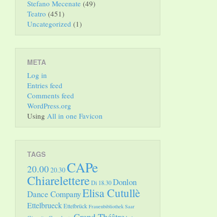
Stefano Mecenate
(49)
Teatro
(451)
Uncategorized
(1)
META
Log in
Entries feed
Comments feed
WordPress.org
Using
All in one Favicon
TAGS
CAPe
20.00
20.30
Chiarelettere
Donlon
Di 18.30
Elisa Cutullè
Dance Company
Ettelbrueck
Ettelbrück
Frauenbibliothek Saar
Grand Théâtre