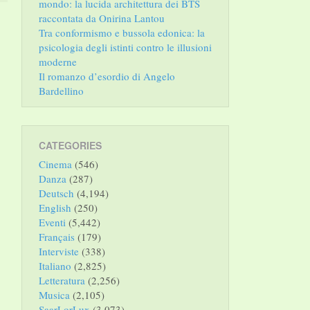
mondo: la lucida architettura dei BTS
raccontata da Onirina Lantou
Tra conformismo e bussola edonica: la
psicologia degli istinti contro le illusioni
moderne
Il romanzo d’esordio di Angelo
Bardellino
CATEGORIES
Cinema
(546)
Danza
(287)
Deutsch
(4,194)
English
(250)
Eventi
(5,442)
Français
(179)
Interviste
(338)
Italiano
(2,825)
Letteratura
(2,256)
Musica
(2,105)
SaarLorLux
(3,073)