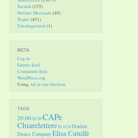
Società
(235)
Stefano Mecenate
(49)
Teatro
(451)
Uncategorized
(1)
META
Log in
Entries feed
Comments feed
WordPress.org
Using
All in one Favicon
TAGS
CAPe
20.00
20.30
Chiarelettere
Donlon
Di 18.30
Elisa Cutullè
Dance Company