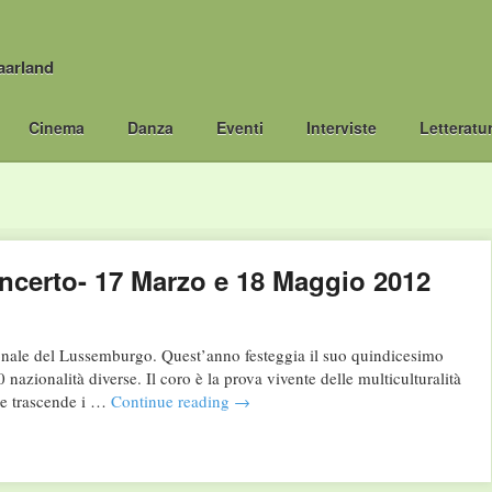
aarland
Cinema
Danza
Eventi
Interviste
Letteratu
oncerto- 17 Marzo e 18 Maggio 2012
ionale del Lussemburgo. Quest’anno festeggia il suo quindicesimo
azionalità diverse. Il coro è la prova vivente delle multiculturalità
he trascende i …
Continue reading
→