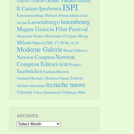
Gianvito Casadonte
hairspray
ISPI
Il Castoro
Iperborea
Kammermusiktage Mettlach
libreria italiana
Lucio
luxembourg
Lussemburgo
Saviani
Magna Graecia Film Festival
Marguerite Donlon
Marioenrico D'Angelo
Merzig
Milano
Mo 17.30
Mittwoch
Mo 18.30
Moderne Galerie
Mozart
Mätresse
Newton
Newton Compton
Compton Editori
OGR
Polaris
Saarbrücken
Saarland.Museum
Sellerio
Saarland.Museum | Moderne Galerie
tecniche nuove
stefano mecenate
Villerupt
Voices International
Völklinger Hütte
ARCHIVES
Archives