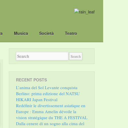
ra
Musica
Società
Teatro
RECENT POSTS
L’anima del Sol Levante conquista
Berlino: prima edizione del NATSU
HIKARI Japan Festival
Redéfinir le divertissement asiatique en
Europe : Emma Amelin dévoile la
vision stratégique du THE A FESTIVAL
Dalla cenere di un sogno alla cima del