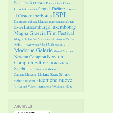
Ettelbrueck
Ettelbrück
Frauenbibliothek Saar
Grand Théâtre
Gianvito Casadonte
hairspray
ISPI
Il Castoro
Iperborea
Kammermusiktage Mettlach
libreria italiana
Lucio
luxembourg
Lussemburgo
Saviani
Magna Graecia Film Festival
Marguerite Donlon
Marioenrico D'Angelo
Merzig
Milano
Mo 17.30
Mittwoch
Mo 18.30
Moderne Galerie
Mozart
Mätresse
Newton
Newton Compton
Compton Editori
OGR
Polaris
Saarbrücken
Saarland.Museum
Sellerio
Saarland.Museum | Moderne Galerie
tecniche nuove
stefano mecenate
Villerupt
Voices International
Völklinger Hütte
ARCHIVES
Archives