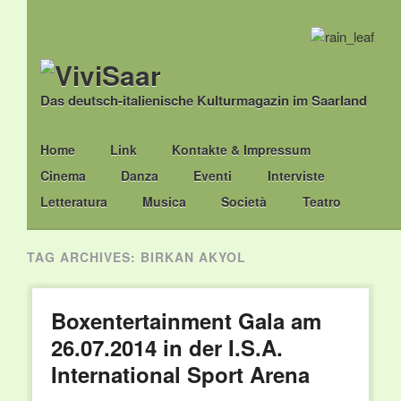
Das deutsch-italienische Kulturmagazin im Saarland
Main menu
Skip
Home
Link
Kontakte & Impressum
to
Cinema
Danza
Eventi
Interviste
content
Letteratura
Musica
Società
Teatro
TAG ARCHIVES:
BIRKAN AKYOL
Boxentertainment Gala am
26.07.2014 in der I.S.A.
International Sport Arena