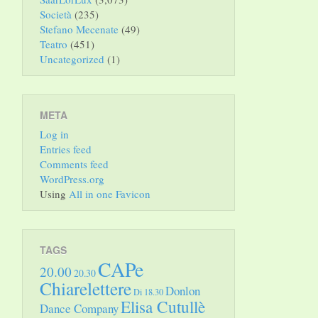
Società
(235)
Stefano Mecenate
(49)
Teatro
(451)
Uncategorized
(1)
META
Log in
Entries feed
Comments feed
WordPress.org
Using
All in one Favicon
TAGS
CAPe
20.00
20.30
Chiarelettere
Donlon
Di 18.30
Elisa Cutullè
Dance Company