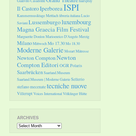
Gianvito Casadonte
hairspray
ISPI
Il Castoro
Iperborea
Kammermusiktage Mettlach
libreria italiana
Lucio
luxembourg
Lussemburgo
Saviani
Magna Graecia Film Festival
Marguerite Donlon
Marioenrico D'Angelo
Merzig
Milano
Mo 17.30
Mittwoch
Mo 18.30
Moderne Galerie
Mozart
Mätresse
Newton
Newton Compton
Compton Editori
OGR
Polaris
Saarbrücken
Saarland.Museum
Sellerio
Saarland.Museum | Moderne Galerie
tecniche nuove
stefano mecenate
Villerupt
Voices International
Völklinger Hütte
ARCHIVES
Archives