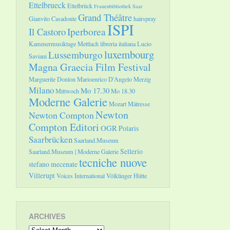
Ettelbrueck
Ettelbrück
Frauenbibliothek Saar
Grand Théâtre
Gianvito Casadonte
hairspray
ISPI
Il Castoro
Iperborea
Kammermusiktage Mettlach
libreria italiana
Lucio
luxembourg
Lussemburgo
Saviani
Magna Graecia Film Festival
Marguerite Donlon
Marioenrico D'Angelo
Merzig
Milano
Mo 17.30
Mittwoch
Mo 18.30
Moderne Galerie
Mozart
Mätresse
Newton
Newton Compton
Compton Editori
OGR
Polaris
Saarbrücken
Saarland.Museum
Sellerio
Saarland.Museum | Moderne Galerie
tecniche nuove
stefano mecenate
Villerupt
Voices International
Völklinger Hütte
ARCHIVES
Archives