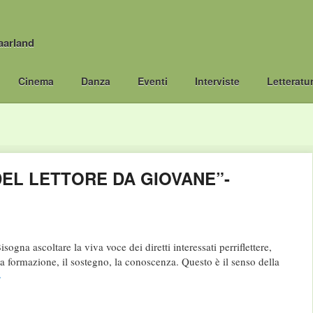
aarland
Cinema
Danza
Eventi
Interviste
Letteratu
DEL LETTORE DA GIOVANE”-
ogna ascoltare la viva voce dei diretti interessati perriflettere,
 la formazione, il sostegno, la conoscenza. Questo è il senso della
→