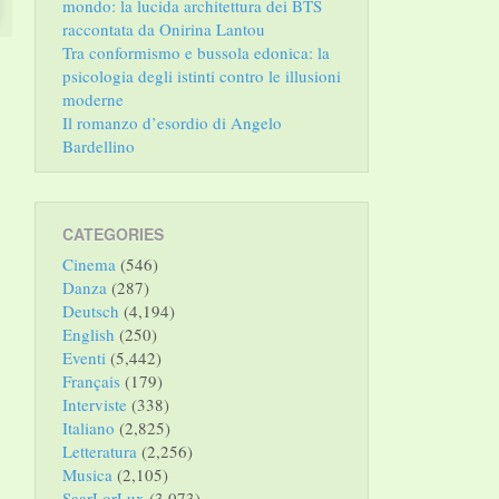
mondo: la lucida architettura dei BTS
raccontata da Onirina Lantou
Tra conformismo e bussola edonica: la
psicologia degli istinti contro le illusioni
moderne
Il romanzo d’esordio di Angelo
Bardellino
CATEGORIES
Cinema
(546)
Danza
(287)
Deutsch
(4,194)
English
(250)
Eventi
(5,442)
Français
(179)
Interviste
(338)
Italiano
(2,825)
Letteratura
(2,256)
Musica
(2,105)
SaarLorLux
(3,073)