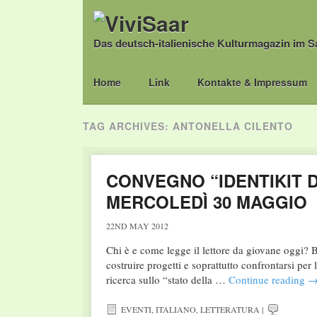
Das deutsch-italienische Kulturmagazin im S
Main menu
Skip
Home
Link
Kontakte & Impressum
to
content
TAG ARCHIVES:
ANTONELLA CILENTO
CONVEGNO “IDENTIKIT 
MERCOLEDÌ 30 MAGGIO
22ND MAY 2012
Chi è e come legge il lettore da giovane oggi? Bis
costruire progetti e soprattutto confrontarsi per
ricerca sullo “stato della …
Continue reading
EVENTI
,
ITALIANO
,
LETTERATURA
|