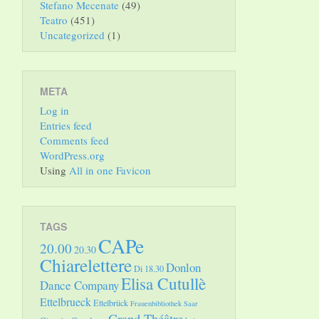
Stefano Mecenate
(49)
Teatro
(451)
Uncategorized
(1)
META
Log in
Entries feed
Comments feed
WordPress.org
Using
All in one Favicon
TAGS
CAPe
20.00
20.30
Chiarelettere
Donlon
Di 18.30
Elisa Cutullè
Dance Company
Ettelbrueck
Ettelbrück
Frauenbibliothek Saar
Grand Théâtre