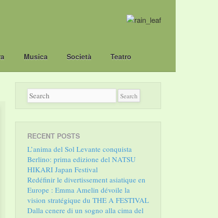
ra
Musica
Società
Teatro
RECENT POSTS
L’anima del Sol Levante conquista
Berlino: prima edizione del NATSU
HIKARI Japan Festival
Redéfinir le divertissement asiatique en
Europe : Emma Amelin dévoile la
vision stratégique du THE A FESTIVAL
Dalla cenere di un sogno alla cima del