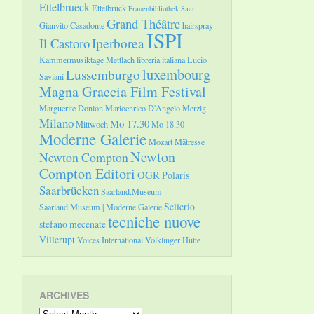
Ettelbrueck
Ettelbrück
Frauenbibliothek Saar
Grand Théâtre
Gianvito Casadonte
hairspray
ISPI
Il Castoro
Iperborea
Kammermusiktage Mettlach
libreria italiana
Lucio
luxembourg
Lussemburgo
Saviani
Magna Graecia Film Festival
Marguerite Donlon
Marioenrico D'Angelo
Merzig
Milano
Mo 17.30
Mittwoch
Mo 18.30
Moderne Galerie
Mozart
Mätresse
Newton
Newton Compton
Compton Editori
OGR
Polaris
Saarbrücken
Saarland.Museum
Sellerio
Saarland.Museum | Moderne Galerie
tecniche nuove
stefano mecenate
Villerupt
Voices International
Völklinger Hütte
ARCHIVES
Archives