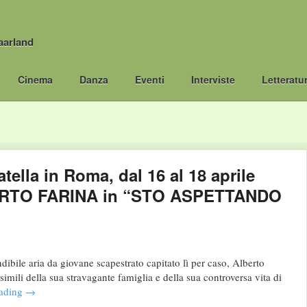
aarland
Cinema
Danza
Eventi
Interviste
Letteratu
tella in Roma, dal 16 al 18 aprile
LBERTO FARINA in “STO ASPETTANDO
ibile aria da giovane scapestrato capitato lì per caso, Alberto
imili della sua stravagante famiglia e della sua controversa vita di
eading
→