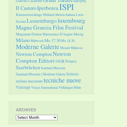
Gianvito Casadonte
hairspray
ISPI
Il Castoro
Iperborea
Kammermusiktage Mettlach
libreria italiana
Lucio
luxembourg
Lussemburgo
Saviani
Magna Graecia Film Festival
Marguerite Donlon
Marioenrico D'Angelo
Merzig
Milano
Mo 17.30
Mittwoch
Mo 18.30
Moderne Galerie
Mozart
Mätresse
Newton
Newton Compton
Compton Editori
OGR
Polaris
Saarbrücken
Saarland.Museum
Sellerio
Saarland.Museum | Moderne Galerie
tecniche nuove
stefano mecenate
Villerupt
Voices International
Völklinger Hütte
ARCHIVES
Archives