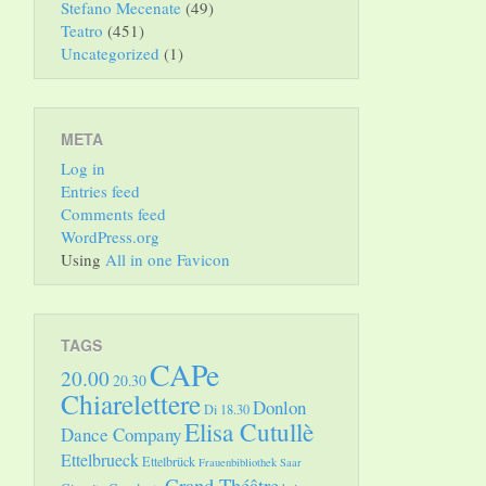
Stefano Mecenate
(49)
Teatro
(451)
Uncategorized
(1)
META
Log in
Entries feed
Comments feed
WordPress.org
Using
All in one Favicon
TAGS
CAPe
20.00
20.30
Chiarelettere
Donlon
Di 18.30
Elisa Cutullè
Dance Company
Ettelbrueck
Ettelbrück
Frauenbibliothek Saar
Grand Théâtre