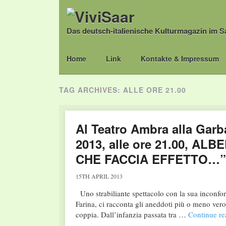
Das deutsch-italienische Kulturmagazin im S
Main menu
Skip
Home
Link
Kontakte & Impressum
to
content
TAG ARCHIVES:
ALLE ORE 21.00
Al Teatro Ambra alla Garba
2013, alle ore 21.00, A
CHE FACCIA EFFETTO…”
15TH APRIL 2013
Uno strabiliante spettacolo con la sua inconfond
Farina, ci racconta gli aneddoti più o meno veros
coppia. Dall’infanzia passata tra …
Continue r