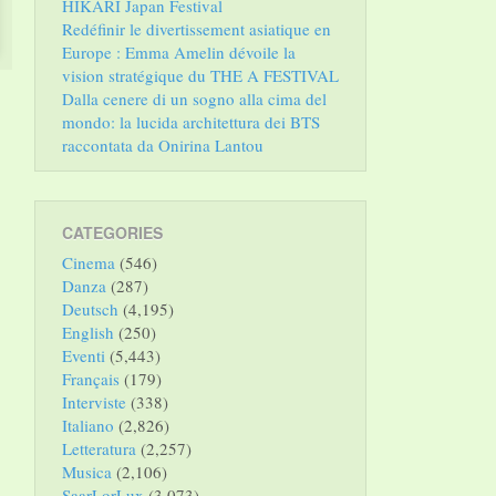
HIKARI Japan Festival
Redéfinir le divertissement asiatique en
Europe : Emma Amelin dévoile la
vision stratégique du THE A FESTIVAL
Dalla cenere di un sogno alla cima del
mondo: la lucida architettura dei BTS
raccontata da Onirina Lantou
CATEGORIES
Cinema
(546)
Danza
(287)
Deutsch
(4,195)
English
(250)
Eventi
(5,443)
Français
(179)
Interviste
(338)
Italiano
(2,826)
Letteratura
(2,257)
Musica
(2,106)
SaarLorLux
(3,073)