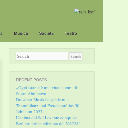
ra
Musica
Società
Teatro
RECENT POSTS
«Ogni istante è una vita» a cura di
Susan Abulhawa
Dresdner Musikfestspiele mit
Traumbilanz und Freude auf das 50.
Jubiläum 2027
L’anima del Sol Levante conquista
Berlino: prima edizione del NATSU