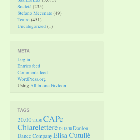
Società
(235)
Stefano Mecenate
(49)
Teatro
(451)
Uncategorized
(1)
META
Log in
Entries feed
Comments feed
WordPress.org
Using
All in one Favicon
TAGS
CAPe
20.00
20.30
Chiarelettere
Donlon
Di 18.30
Elisa Cutullè
Dance Company