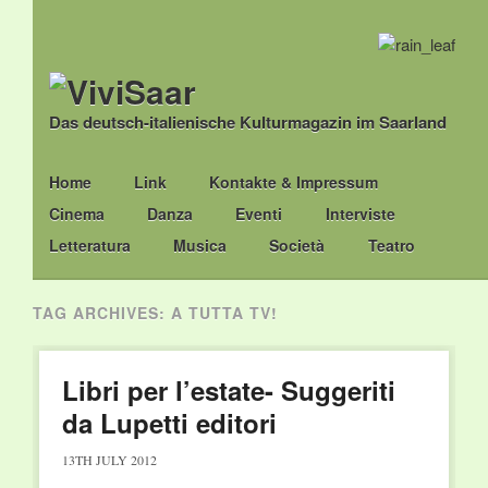
Das deutsch-italienische Kulturmagazin im Saarland
Main menu
Skip
Home
Link
Kontakte & Impressum
to
Cinema
Danza
Eventi
Interviste
content
Letteratura
Musica
Società
Teatro
TAG ARCHIVES:
A TUTTA TV!
Libri per l’estate- Suggeriti
da Lupetti editori
13TH JULY 2012