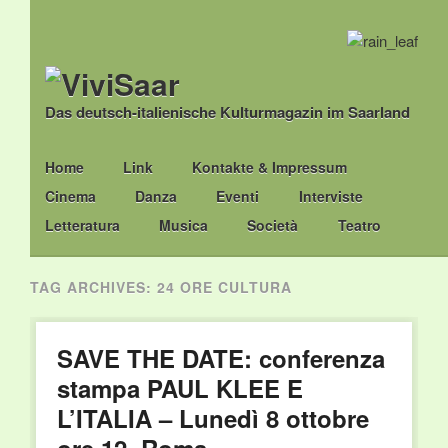
Das deutsch-italienische Kulturmagazin im Saarland
Main menu
Skip
Home
Link
Kontakte & Impressum
to
Cinema
Danza
Eventi
Interviste
content
Letteratura
Musica
Società
Teatro
TAG ARCHIVES:
24 ORE CULTURA
SAVE THE DATE: conferenza
stampa PAUL KLEE E
L’ITALIA – Lunedì 8 ottobre