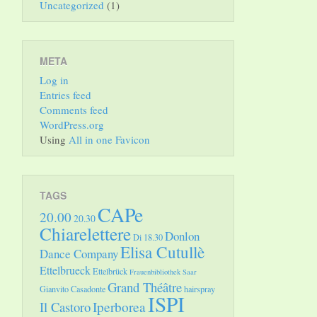
Uncategorized
(1)
META
Log in
Entries feed
Comments feed
WordPress.org
Using
All in one Favicon
TAGS
CAPe
20.00
20.30
Chiarelettere
Donlon
Di 18.30
Elisa Cutullè
Dance Company
Ettelbrueck
Ettelbrück
Frauenbibliothek Saar
Grand Théâtre
Gianvito Casadonte
hairspray
ISPI
Il Castoro
Iperborea