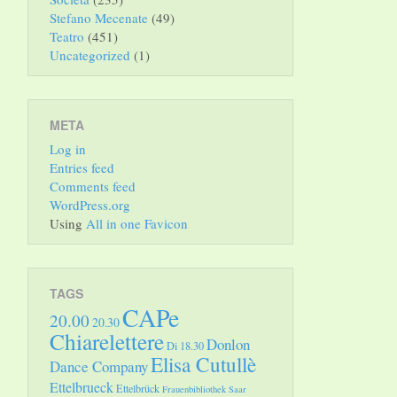
Stefano Mecenate
(49)
Teatro
(451)
Uncategorized
(1)
META
Log in
Entries feed
Comments feed
WordPress.org
Using
All in one Favicon
TAGS
CAPe
20.00
20.30
Chiarelettere
Donlon
Di 18.30
Elisa Cutullè
Dance Company
Ettelbrueck
Ettelbrück
Frauenbibliothek Saar