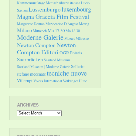
Kammermusiktage Mettlach
libreria italiana
Lucio
luxembourg
Lussemburgo
Saviani
Magna Graecia Film Festival
Marguerite Donlon
Marioenrico D'Angelo
Merzig
Milano
Mo 17.30
Mittwoch
Mo 18.30
Moderne Galerie
Mozart
Mätresse
Newton
Newton Compton
Compton Editori
OGR
Polaris
Saarbrücken
Saarland.Museum
Sellerio
Saarland.Museum | Moderne Galerie
tecniche nuove
stefano mecenate
Villerupt
Voices International
Völklinger Hütte
ARCHIVES
Archives