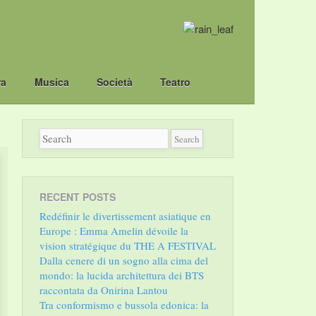
ra
Musica
Società
Teatro
RECENT POSTS
Redéfinir le divertissement asiatique en
Europe : Emma Amelin dévoile la
vision stratégique du THE A FESTIVAL
Dalla cenere di un sogno alla cima del
mondo: la lucida architettura dei BTS
raccontata da Onirina Lantou
Tra conformismo e bussola edonica: la