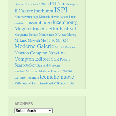
Grand Théâtre
Gianvito Casadonte
hairspray
ISPI
Il Castoro
Iperborea
Kammermusiktage Mettlach
libreria italiana
Lucio
luxembourg
Lussemburgo
Saviani
Magna Graecia Film Festival
Marguerite Donlon
Marioenrico D'Angelo
Merzig
Milano
Mo 17.30
Mittwoch
Mo 18.30
Moderne Galerie
Mozart
Mätresse
Newton
Newton Compton
Compton Editori
OGR
Polaris
Saarbrücken
Saarland.Museum
Sellerio
Saarland.Museum | Moderne Galerie
tecniche nuove
stefano mecenate
Villerupt
Voices International
Völklinger Hütte
ARCHIVES
Archives