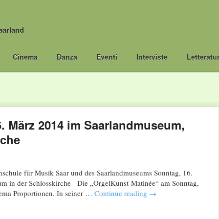
aarland
Cinema
Danza
Eventi
Interviste
Letteratu
6. März 2014 im Saarlandmuseum,
rche
chschule für Musik Saar und des Saarlandmuseums Sonntag, 16.
m in der Schlosskirche Die „OrgelKunst-Matinée“ am Sonntag,
ema Proportionen. In seiner …
Continue reading
→