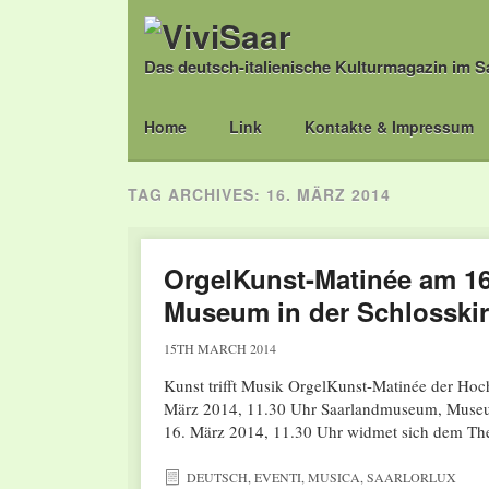
Das deutsch-italienische Kulturmagazin im S
Main menu
Skip
Home
Link
Kontakte & Impressum
to
content
TAG ARCHIVES:
16. MÄRZ 2014
OrgelKunst-Matinée am 1
Museum in der Schlosski
15TH MARCH 2014
Kunst trifft Musik OrgelKunst-Matinée der Ho
März 2014, 11.30 Uhr Saarlandmuseum, Museu
16. März 2014, 11.30 Uhr widmet sich dem Th
DEUTSCH
,
EVENTI
,
MUSICA
,
SAARLORLUX