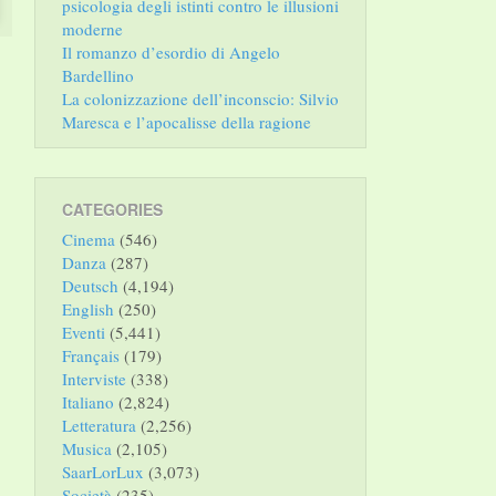
psicologia degli istinti contro le illusioni
moderne
Il romanzo d’esordio di Angelo
Bardellino
La colonizzazione dell’inconscio: Silvio
Maresca e l’apocalisse della ragione
CATEGORIES
Cinema
(546)
Danza
(287)
Deutsch
(4,194)
English
(250)
Eventi
(5,441)
Français
(179)
Interviste
(338)
Italiano
(2,824)
Letteratura
(2,256)
Musica
(2,105)
SaarLorLux
(3,073)
Società
(235)