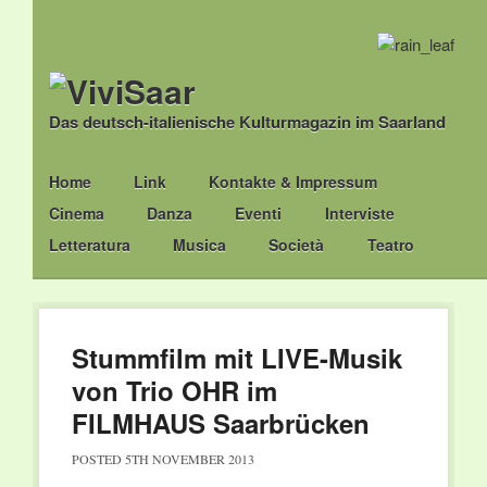
Das deutsch-italienische Kulturmagazin im Saarland
Main menu
Skip
Home
Link
Kontakte & Impressum
to
Cinema
Danza
Eventi
Interviste
content
Letteratura
Musica
Società
Teatro
Stummfilm mit LIVE-Musik
von Trio OHR im
FILMHAUS Saarbrücken
POSTED
5TH NOVEMBER 2013