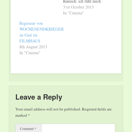
Ranisch: ich fühl mich
disco Do + Fr 20.30,
31st October 2013
Sa 21.00, So 20.30,
In "Cinema"
Mo 21.00, Di + Mi
Regisseur von
20.30 Uhr; Sophie
WOCHENENDKRIEGER
Hyde und Bryan
zu Gast im
Mason: tanja – life in
FILMHAUS
movement (teils
8th August 2013
OmU) Do 19.30, Fr
In "Cinema"
15.30, 19.30, Sa
19.30, So…
Leave a Reply
Your email address will not be published.
Required fields are
marked
*
Comment
*