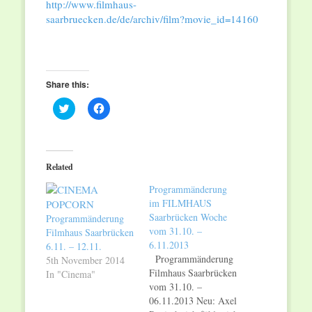
http://www.filmhaus-
saarbruecken.de/de/archiv/film?movie_id=14160
Share this:
Click
Click
to
to
share
share
on
on
Twitter
Facebook
(Opens
(Opens
in
in
Related
new
new
window)
window)
Programmänderung
im FILMHAUS
Saarbrücken Woche
Programmänderung
vom 31.10. –
Filmhaus Saarbrücken
6.11.2013
6.11. – 12.11.
Programmänderung
5th November 2014
Filmhaus Saarbrücken
In "Cinema"
vom 31.10. –
06.11.2013 Neu: Axel