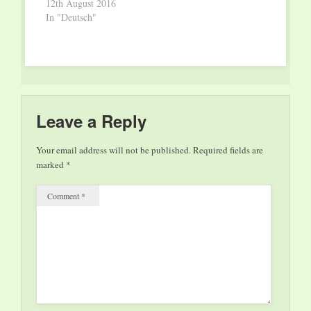
restlos begeistert. Nun
12th August 2016
reihen sich auch
In "Deutsch"
SANTIANO in die
Tradition der Akustik-
Konzerte ein. Gerade
noch spielten die 3-
fachen ECHO-
Gewinner in der
tobenden Berliner
Leave a Reply
Waldbühne, wo sie
mit 20.000 Fans unter
Your email address will not be published.
Required fields are
freiem Himmel…
marked
*
Comment
*