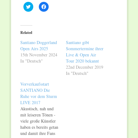
Click
Click
to
to
share
share
on
on
Twitter
Facebook
(Opens
(Opens
in
in
Related
new
new
window)
window)
Santiano Doggerland
Santiano gibt
Open Airs 2025
Sommertermine ihrer
15th November 2024
Live & Open Air
In "Deutsch"
Tour 2020 bekannt
22nd December 2019
In "Deutsch"
Vorverkaufsstart
SANTIANO Die
Ruhe vor dem Sturm
LIVE 2017
Akustisch, nah und
mit leiseren Tönen -
viele große Künstler
haben es bereits getan
und damit ihre Fans