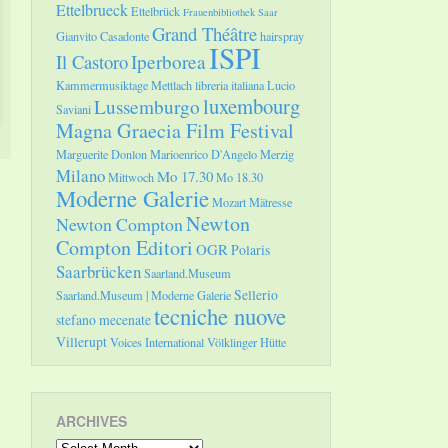
Ettelbrueck
Ettelbrück
Frauenbibliothek Saar
Grand Théâtre
Gianvito Casadonte
hairspray
ISPI
Il Castoro
Iperborea
Kammermusiktage Mettlach
libreria italiana
Lucio
luxembourg
Lussemburgo
Saviani
Magna Graecia Film Festival
Marguerite Donlon
Marioenrico D'Angelo
Merzig
Milano
Mo 17.30
Mittwoch
Mo 18.30
Moderne Galerie
Mozart
Mätresse
Newton
Newton Compton
Compton Editori
OGR
Polaris
Saarbrücken
Saarland.Museum
Sellerio
Saarland.Museum | Moderne Galerie
tecniche nuove
stefano mecenate
Villerupt
Voices International
Völklinger Hütte
ARCHIVES
Archives