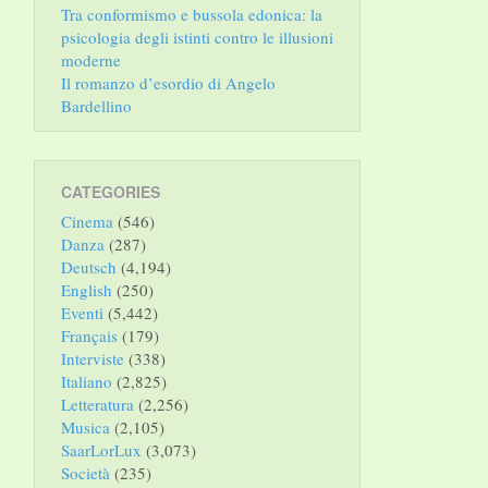
Tra conformismo e bussola edonica: la
psicologia degli istinti contro le illusioni
moderne
Il romanzo d’esordio di Angelo
Bardellino
CATEGORIES
Cinema
(546)
Danza
(287)
Deutsch
(4,194)
English
(250)
Eventi
(5,442)
Français
(179)
Interviste
(338)
Italiano
(2,825)
Letteratura
(2,256)
Musica
(2,105)
SaarLorLux
(3,073)
Società
(235)