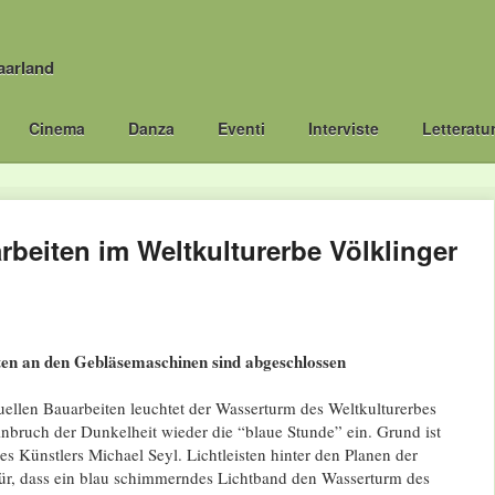
aarland
Cinema
Danza
Eventi
Interviste
Letteratu
beiten im Weltkulturerbe Völklinger
en an den Gebläsemaschinen sind abgeschlossen
ellen Bauarbeiten leuchtet der Wasserturm des Weltkulturerbes
nbruch der Dunkelheit wieder die “blaue Stunde” ein. Grund ist
des Künstlers Michael Seyl. Lichtleisten hinter den Planen der
ür, dass ein blau schimmerndes Lichtband den Wasserturm des