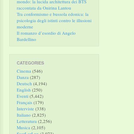
mondo: la lucida architettura dei BTS
raccontata da Onirina Lantou
Tra conformismo e bussola edonica: la
psicologia degli istinti contro le illusioni
moderne
Il romanzo d’esordio di Angelo
Bardellino
CATEGORIES
Cinema
(546)
Danza
(287)
Deutsch
(4,194)
English
(250)
Eventi
(5,442)
Français
(179)
Interviste
(338)
Italiano
(2,825)
Letteratura
(2,256)
Musica
(2,105)
SaarLorLux
(3,073)