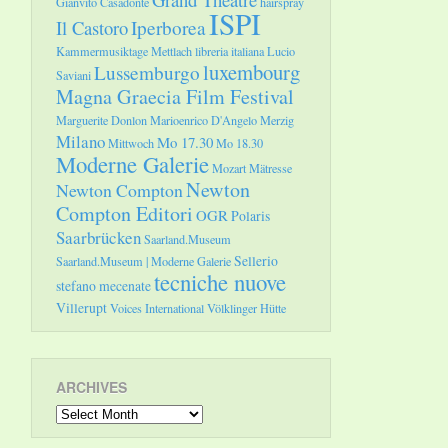
Gianvito Casadonte
hairspray
ISPI
Il Castoro
Iperborea
Kammermusiktage Mettlach
libreria italiana
Lucio
luxembourg
Lussemburgo
Saviani
Magna Graecia Film Festival
Marguerite Donlon
Marioenrico D'Angelo
Merzig
Milano
Mo 17.30
Mittwoch
Mo 18.30
Moderne Galerie
Mozart
Mätresse
Newton
Newton Compton
Compton Editori
OGR
Polaris
Saarbrücken
Saarland.Museum
Sellerio
Saarland.Museum | Moderne Galerie
tecniche nuove
stefano mecenate
Villerupt
Voices International
Völklinger Hütte
ARCHIVES
Archives