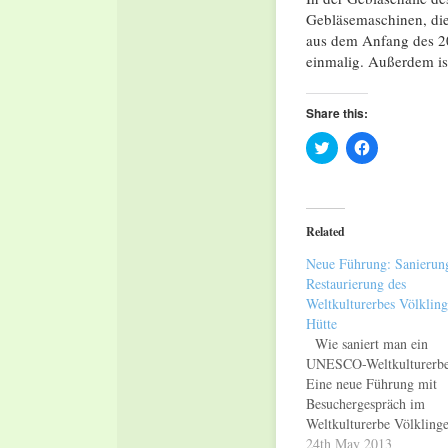
Gebläsemaschinen, die
aus dem Anfang des 20.
einmalig. Außerdem is
Share this:
Click
Click
to
to
share
share
on
on
Twitter
Facebook
(Opens
(Opens
in
in
Related
new
new
window)
window)
Neue Führung: Sanierun
Restaurierung des
Weltkulturerbes Völkling
Hütte
Wie saniert man ein
UNESCO-Weltkulturerb
Eine neue Führung mit
Besuchergespräch im
Weltkulturerbe Völklinge
Hütte gibt dazu Auskunft
24th May 2013