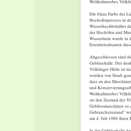
Weltkulturerbes Völkli
Die blaue Farbe der Li
Hochofenprozess in der
Wasserhochbehälter de
der Hochöfen und Masc
Wasserturm wurde in d
Eisenbetonbauten dies
Abgeschlossen sind di
Gebläsehalle. Der den
Völklinger Hütte ist d
wurden von Staub gerei
dass an den Maschinen
und Konservierungsarb
Weltkulturerbes Völkli
sie den Zustand der V
Gebläsemaschinen so ge
Gebrauchszustand” wid
am 4. Juli 1986 ihren B
In der Gebläsehalle de