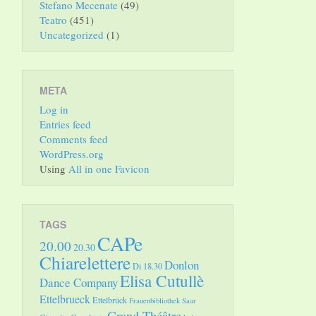
Stefano Mecenate
(49)
Teatro
(451)
Uncategorized
(1)
META
Log in
Entries feed
Comments feed
WordPress.org
Using
All in one Favicon
TAGS
CAPe
20.00
20.30
Chiarelettere
Donlon
Di 18.30
Elisa Cutullè
Dance Company
Ettelbrueck
Ettelbrück
Frauenbibliothek Saar
Grand Théâtre