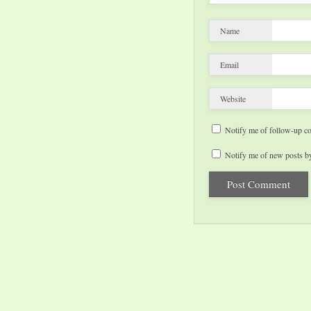
Name
Email
Website
Notify me of follow-up c
Notify me of new posts by