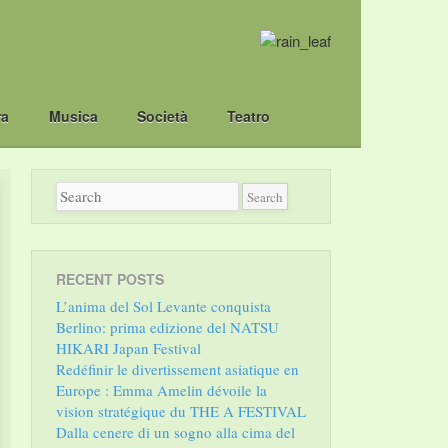
ra
Musica
Società
Teatro
RECENT POSTS
L’anima del Sol Levante conquista
Berlino: prima edizione del NATSU
HIKARI Japan Festival
Redéfinir le divertissement asiatique en
Europe : Emma Amelin dévoile la
vision stratégique du THE A FESTIVAL
Dalla cenere di un sogno alla cima del