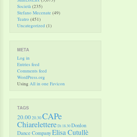
Società
(235)
Stefano Mecenate
(49)
Teatro
(451)
Uncategorized
(1)
META
Log in
Entries feed
Comments feed
WordPress.org
Using
All in one Favicon
TAGS
CAPe
20.00
20.30
Chiarelettere
Donlon
Di 18.30
Elisa Cutullè
Dance Company