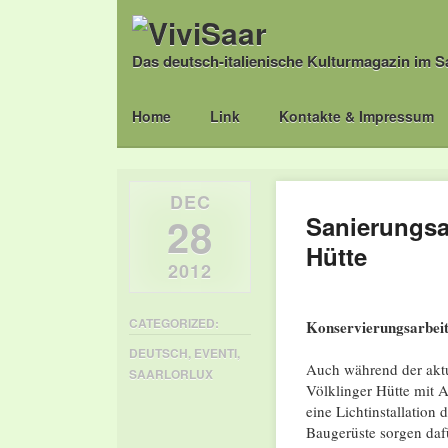
Das deutsch-italienische Kulturmagazin im S
Main menu
Skip
Home
Link
Kontakte & Impressum
to
content
DEC
28
Sanierungsar
Hütte
2012
CATEGORIZED:
Konservierungsarbeit
DEUTSCH
,
EVENTI
,
Auch während der aktu
SAARLORLUX
Völklinger Hütte mit A
eine Lichtinstallation 
Baugerüste sorgen daf