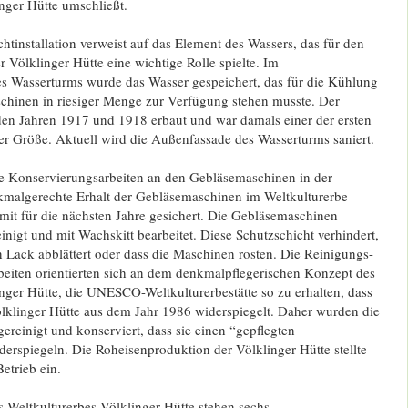
nger Hütte umschließt.
chtinstallation verweist auf das Element des Wassers, das für den
 Völklinger Hütte eine wichtige Rolle spielte. Im
s Wasserturms wurde das Wasser gespeichert, das für die Kühlung
hinen in riesiger Menge zur Verfügung stehen musste. Der
en Jahren 1917 und 1918 erbaut und war damals einer der ersten
er Größe. Aktuell wird die Außenfassade des Wasserturms saniert.
e Konservierungsarbeiten an den Gebläsemaschinen in der
kmalgerechte Erhalt der Gebläsemaschinen im Weltkulturerbe
amit für die nächsten Jahre gesichert. Die Gebläsemaschinen
nigt und mit Wachskitt bearbeitet. Diese Schutzschicht verhindert,
 Lack abblättert oder dass die Maschinen rosten. Die Reinigungs-
eiten orientierten sich an dem denkmalpflegerischen Konzept des
nger Hütte, die UNESCO-Weltkulturerbestätte so zu erhalten, dass
ölklinger Hütte aus dem Jahr 1986 widerspiegelt. Daher wurden die
reinigt und konserviert, dass sie einen “gepflegten
erspiegeln. Die Roheisenproduktion der Völklinger Hütte stellte
etrieb ein.
s Weltkulturerbes Völklinger Hütte stehen sechs