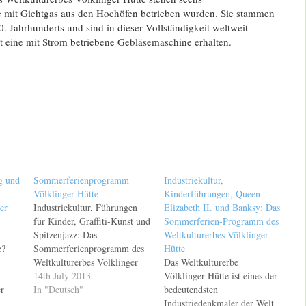
 mit Gichtgas aus den Hochöfen betrieben wurden. Sie stammen
 Jahrhunderts und sind in dieser Vollständigkeit weltweit
t eine mit Strom betriebene Gebläsemaschine erhalten.
g und
Sommerferienprogramm
Industriekultur,
Völklinger Hütte
Kinderführungen, Queen
er
Industriekultur, Führungen
Elizabeth II. und Banksy: Das
für Kinder, Graffiti-Kunst und
Sommerferien-Programm des
Spitzenjazz: Das
Weltkulturerbes Völklinger
e?
Sommerferienprogramm des
Hütte
Weltkulturerbes Völklinger
Das Weltkulturerbe
Hütte Das Weltkulturerbe
14th July 2013
Völklinger Hütte ist eines der
r
Völklinger Hütte ist eines der
In "Deutsch"
bedeutendsten
.
wichtigsten
Industriedenkmäler der Welt