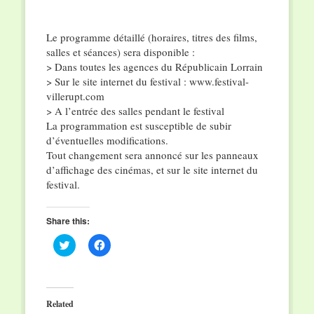
Le programme détaillé (horaires, titres des films,
salles et séances) sera disponible :
> Dans toutes les agences du Républicain Lorrain
> Sur le site internet du festival : www.festival-
villerupt.com
> A l’entrée des salles pendant le festival
La programmation est susceptible de subir
d’éventuelles modifications.
Tout changement sera annoncé sur les panneaux
d’affichage des cinémas, et sur le site internet du
festival.
Share this:
Click
Click
to
to
share
share
on
on
Twitter
Facebook
(Opens
(Opens
in
in
Related
new
new