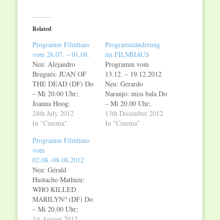
on
on
Twitter
Facebook
(Opens
(Opens
in
in
Related
new
new
window)
window)
Programm Filmhaus
Programmänderung
vom 26.07. – 01.08.
im FILMHAUS
Neu: Alejandro
Programm vom
Brugués: JUAN OF
13.12. – 19.12.2012
THE DEAD (DF) Do
Neu: Gerardo
– Mi 20.00 Uhr;
Naranjo: miss bala Do
Joanna Hoog:
– Mi 20.00 Uhr;
archipelago (DF) Do
24th July 2012
Andreas Dresen: herr
13th December 2012
+ Fr 20.30, Sa 19.00,
In "Cinema"
wichmann aus der
In "Cinema"
So – Mi 20.30 Uhr;
dritten reihe Do – Mi
Programm Filmhaus
Oliver Haardt: the
18.30 Uhr; Matthew
vom
united states of
Akers: marina
02.08.-08.08.2012
hoodoo (OmU) Do
abramovic – the artist
Neu: Gérald
19.00, Fr 21.00, So –
is present Do – Mi
Hustache-Mathieu:
Mi 21.00 Uhr;
20.30 Uhr; Andreas
WHO KILLED
Dewald & Lammert:
Pichler: das venedig
MARILYN? (DF) Do
global viral…
Prinzip (OmU) Fr –…
– Mi 20.00 Uhr;
Nicola Bellucci: IM
1st August 2012