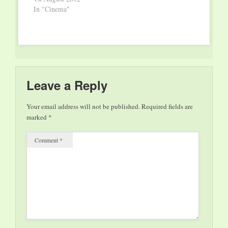
GARTEN DER
In "Cinema"
KLÄNGE (OmU) Do
– Mi 18.30 Uhr; Sion
Sono: GUILTY OF
ROMANCE (OmU)
Do + Fr 20.30, So –
Di 20.30 Uhr; Patrick
McGrady: WAGNER
Leave a Reply
& ME (OmU) Do +
Fr 19.00, So…
Your email address will not be published.
Required fields are
marked
*
Comment
*