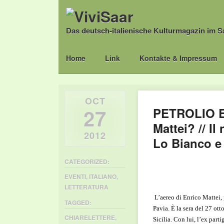
Das deutsch-italienische Kulturmagazin im S
Main menu
Skip
Home
Link
Kontakte & Impressum
to
content
OCT
27
PETROLIO E
Mattei? // I
2012
Lo Bianco e
CATEGORIZED:
EVENTI
,
ITALIANO
,
LETTERATURA
L’aereo di Enrico Mattei, 
TAGGED:
Pavia. È la sera del 27 ott
CHIARELETTERE
,
Sicilia. Con lui, l’ex part