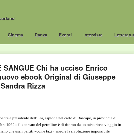
aarland
Cinema
Danza
Eventi
Interviste
Letteratu
 SANGUE Chi ha ucciso Enrico
l nuovo ebook Original di Giuseppe
 Sandra Rizza
padre e presidente dell’Eni, esplode nel cielo di Bascapè, in provincia di
obre 1962 e il «corsaro del petrolio» è di ritorno da un misterioso viaggio in
igiano che usa i partiti «come taxi», muore la rivoluzione impossibile