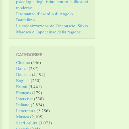
psicologia degli istinti contro le illusioni
moderne
Il romanzo d’esordio di Angelo
Bardellino
La colonizzazione dell’inconscio: Silvio
Maresca e l’apocalisse della ragione
CATEGORIES
Cinema
(546)
Danza
(287)
Deutsch
(4,194)
English
(250)
Eventi
(5,441)
Français
(179)
Interviste
(338)
Italiano
(2,824)
Letteratura
(2,256)
Musica
(2,105)
SaarLorLux
(3,073)
Società
(235)