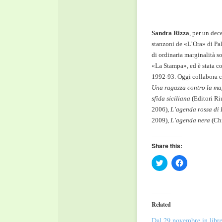
Sandra Rizza
, per un dec
stanzoni de «L’Ora» di Pal
di ordinaria marginalità s
«La Stampa», ed è stata co
1992-93. Oggi collabora c
Una ragazza contro la ma
sfida siciliana
(Editori Ri
2006),
L’agenda rossa di 
2009),
L’agenda nera
(Chi
Share this:
Click
Click
to
to
share
share
on
on
Twitter
Facebook
(Opens
(Opens
in
in
Related
new
new
window)
window)
Dal 29 novembre in libre