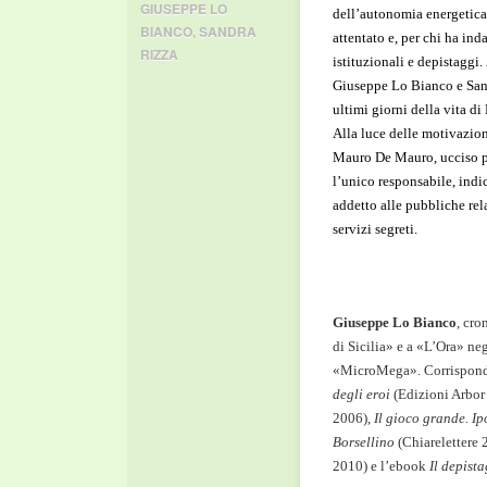
GIUSEPPE LO
dell’autonomia energetica 
BIANCO
,
SANDRA
attentato e, per chi ha in
RIZZA
istituzionali e depistaggi.
Giuseppe Lo Bianco e San
ultimi giorni della vita di
Alla luce delle motivazion
Mauro De Mauro, ucciso per
l’unico responsabile, indi
addetto alle pubbliche rela
servizi segreti.
Giuseppe Lo Bianco
, cro
di Sicilia» e a «L’Ora» ne
«MicroMega». Corrisponden
degli eroi
(Edizioni Arbor
2006),
Il gioco grande. I
Borsellino
(Chiarelettere 
2010) e l’ebook
Il depist