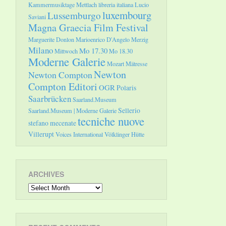
Kammermusiktage Mettlach
libreria italiana
Lucio
luxembourg
Lussemburgo
Saviani
Magna Graecia Film Festival
Marguerite Donlon
Marioenrico D'Angelo
Merzig
Milano
Mo 17.30
Mittwoch
Mo 18.30
Moderne Galerie
Mozart
Mätresse
Newton
Newton Compton
Compton Editori
OGR
Polaris
Saarbrücken
Saarland.Museum
Sellerio
Saarland.Museum | Moderne Galerie
tecniche nuove
stefano mecenate
Villerupt
Voices International
Völklinger Hütte
ARCHIVES
Archives