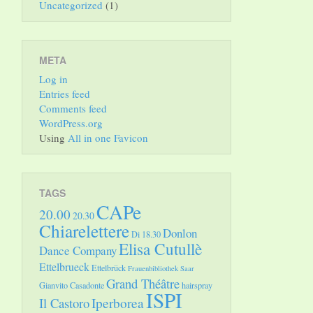
Uncategorized
(1)
META
Log in
Entries feed
Comments feed
WordPress.org
Using
All in one Favicon
TAGS
CAPe
20.00
20.30
Chiarelettere
Donlon
Di 18.30
Elisa Cutullè
Dance Company
Ettelbrueck
Ettelbrück
Frauenbibliothek Saar
Grand Théâtre
Gianvito Casadonte
hairspray
ISPI
Il Castoro
Iperborea