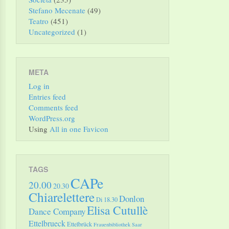
Stefano Mecenate
(49)
Teatro
(451)
Uncategorized
(1)
META
Log in
Entries feed
Comments feed
WordPress.org
Using
All in one Favicon
TAGS
CAPe
20.00
20.30
Chiarelettere
Donlon
Di 18.30
Elisa Cutullè
Dance Company
Ettelbrueck
Ettelbrück
Frauenbibliothek Saar