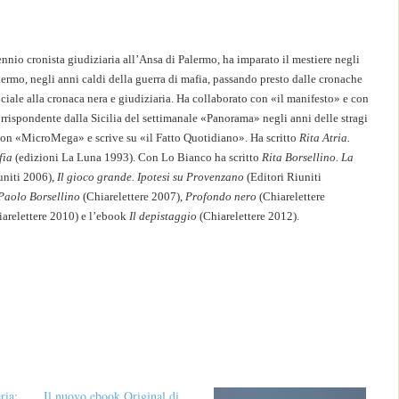
ennio cronista giudiziaria all’Ansa di Palermo, ha imparato il mestiere negli
ermo, negli anni caldi della guerra di mafia, passando presto dalle cronache
ociale alla cronaca nera e giudiziaria. Ha collaborato con «il manifesto» e con
rrispondente dalla Sicilia del settimanale «Panorama» negli anni delle stragi
on «MicroMega» e scrive su «il Fatto Quotidiano». Ha scritto
Rita Atria.
fia
(edizioni La Luna 1993). Con Lo Bianco ha scritto
Rita Borsellino. La
uniti 2006),
Il gioco grande. Ipotesi su Provenzano
(Editori Riuniti
Paolo Borsellino
(Chiarelettere 2007),
Profondo nero
(Chiarelettere
arelettere 2010) e l’ebook
Il depistaggio
(Chiarelettere 2012).
ria:
Il nuovo ebook Original di