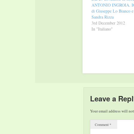
ANTONIO INGROIA. I
di Giuseppe Lo Bianco e
Sandra Rizza
3rd December 2012
In "Italiano"
Leave a Repl
Your email address will not
Comment
*