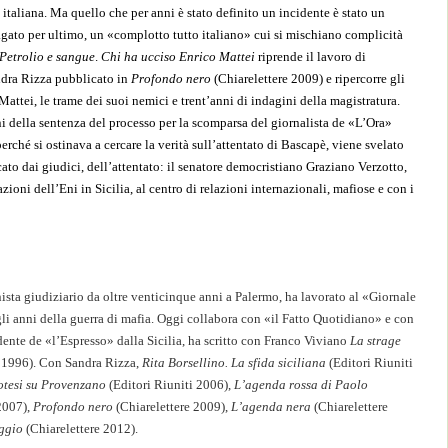
italiana. Ma quello che per anni è stato definito un incidente è stato un
dagato per ultimo, un «complotto tutto italiano» cui si mischiano complicità
Petrolio e sangue
.
Chi ha ucciso Enrico Mattei
riprende il lavoro di
dra Rizza pubblicato in
Profondo nero
(Chiarelettere 2009) e ripercorre gli
 Mattei, le trame dei suoi nemici e trent’anni di indagini della magistratura.
i della sentenza del processo per la scomparsa del giornalista de «L’Ora»
ché si ostinava a cercare la verità sull’attentato di Bascapè, viene svelato
cato dai giudici, dell’attentato: il senatore democristiano Graziano Verzotto,
zioni dell’Eni in Sicilia, al centro di relazioni internazionali, mafiose e con i
nista giudiziario da oltre venticinque anni a Palermo, ha lavorato al «Giornale
gli anni della guerra di mafia. Oggi collabora con «il Fatto Quotidiano» e con
te de «l’Espresso» dalla Sicilia, ha scritto con Franco Viviano
La strage
 1996). Con Sandra Rizza,
Rita Borsellino. La sfida siciliana
(Editori Riuniti
potesi su Provenzano
(Editori Riuniti 2006),
L’agenda rossa di Paolo
2007),
Profondo nero
(Chiarelettere 2009),
L’agenda nera
(Chiarelettere
aggio
(Chiarelettere 2012).