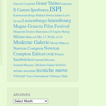
Grand Théâtre
Gianvito Casadonte
hairspray
ISPI
Il Castoro
Iperborea
Kammermusiktage Mettlach
libreria italiana
Lucio
luxembourg
Lussemburgo
Saviani
Magna Graecia Film Festival
Marguerite Donlon
Marioenrico D'Angelo
Merzig
Milano
Mo 17.30
Mittwoch
Mo 18.30
Moderne Galerie
Mozart
Mätresse
Newton
Newton Compton
Compton Editori
OGR
Polaris
Saarbrücken
Saarland.Museum
Sellerio
Saarland.Museum | Moderne Galerie
tecniche nuove
stefano mecenate
Villerupt
Voices International
Völklinger Hütte
ARCHIVES
Archives