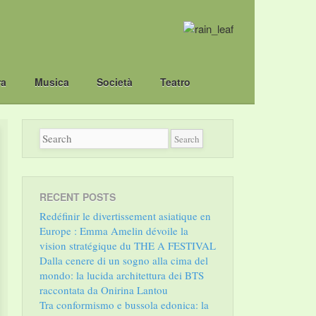
ra
Musica
Società
Teatro
RECENT POSTS
Redéfinir le divertissement asiatique en
Europe : Emma Amelin dévoile la
vision stratégique du THE A FESTIVAL
Dalla cenere di un sogno alla cima del
mondo: la lucida architettura dei BTS
raccontata da Onirina Lantou
Tra conformismo e bussola edonica: la